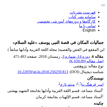
فهرست نشریات
سامانه نشر کتاب
کارگاه‌ها و دوره‌های آموزشی تخصصی
تماس با ما
English
جمالیات المکان فی قصة النبی یوسف «علیه السلام»
ابن المقفع في القص والقصيد( مجلة اللغة العربیة وآدابها سابقاً )
مقاله 6
،
دوره 14، شماره 3
، زمستان 2018
، صفحه
471-493
اصل مقاله (
658.89 K
)
نوع مقاله: پژوهشی
شناسه دیجیتال (DOI):
10.22059/jal-lq.2018.256259.813
نویسندگان
2
1
*
امیر فرهنگ نیا
؛
میثم تارم
1
أستاذ مساعد، قسم اللغة العربیة وآدابها بجامعة الشهید بهشتى
2
أستاذ مساعد، قسم الإلهیات بجامعة کرمان
چکیده