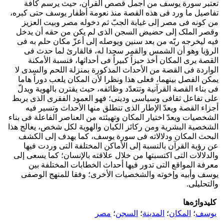
تعتبر سورة یوسف من أجمل قصص القرآن، حیث یرسم کافة
تفاصیل ما ورد فی هذه القصة منذ نعومة أظفار یوسف حتى کبره،
من کونه فی مصر إلى غیابة الجبّ ثم دخوله مصر وبیت العزیز
وقصر الملک إلى حضیض السجن الذی لم یکن من حقه أن یدخل
فیه لیخرجه ربّه من بعد سنین ویوصله إلى أعزّ مکان حلم به فی
الرؤیا وهو أن الشمس والقمر سجدا له، فالقارئ لما حدث فی
القصة یرى المکان أخذ حیزاً کبیراً فی أحداثها، فنسبة الأمکنة
الواردة فی القصة من الأحداث المذکورة بمنزلة اللحم والسدى لا
یمکن الفصل بینهما، فعلى هذا ونظرا لأن المکان یلعب دوراً هاما
فی بناء القصة القرآنیة وتتعدّد وظائفه، حیث یقترن بالهویة ویدلّ
على تفاعل ثقافی وسیاسی ودینی؛ فهو العمود الفقری الذی یربط
أجزاء القصة ویعدّ الإطار الذی تنطلق منها الأحداث وتسیر فیه
الشخصیات ویعدّ اختیار المکان وتهیئته من العناصر الفاعلة فی بناء
الشخصیة البشریة ومن رکائز الکیان والهویة لکل شخص، یعالج هذا
البحث المکان ودلالاته فی سورة یوسف، کما یهدف إلى الکشف
عن رؤیة القرآن بالنسبة إلى الأماکن المختلفة التی وردت فیها
والدلالات التی اکتسبتها من خلال علاقته بالإنسان؛ کما یسعى إلى
معرفة المواقع التی تدور فیها أحداث الخطابات المختلفة بین
یوسف وأبیه وإخوته والشخصیات الأخرى؛ وفقا للمنهج الوصفی
والتحلیلی.
کلیدواژه‌ها
یوسف
؛
المکان
؛
المدینة
؛
السجن
؛
مصر