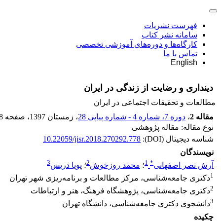
فهرست نشریات
سامانه نشر کتاب
کارگاه‌ها و دوره‌های آموزشی تخصصی
تماس با ما
English
دینداری و رضایت از زندگی در ایران
مطالعات و تحقیقات اجتماعی در ایران
مقاله 2
،
دوره 7، شماره 4 - شماره پیاپی 28
، زمستان 1397
، صفحه
8
نوع مقاله: مقاله پژوهشی
شناسه دیجیتال (DOI):
10.22059/jisr.2018.270292.778
نویسندگان
3
2
1
*
آرش نصر اصفهانی
؛
محمد روزخوش
؛
پویا دریس
1
دکتری جامعه‌شناسی، مرکز مطالعات و برنامه‌ریزی شهر تهران
2
دکتری جامعه‌شناسی، پژوهشگاه فرهنگ، هنر و ارتباطات
3
دانشجوی دکتری جامعه‌شناسی، دانشگاه تهران
چکیده