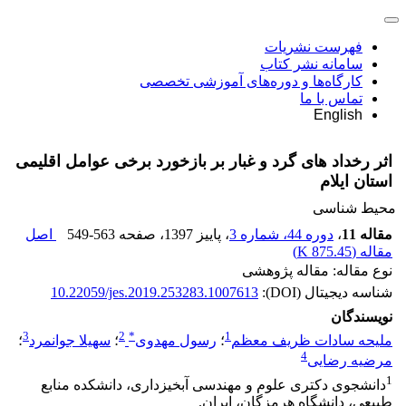
فهرست نشریات
سامانه نشر کتاب
کارگاه‌ها و دوره‌های آموزشی تخصصی
تماس با ما
English
اثر رخداد های گرد و غبار بر بازخورد برخی عوامل اقلیمی
استان ایلام
محیط شناسی
مقاله 11
،
دوره 44، شماره 3
، پاییز 1397
، صفحه
549-563
اصل
مقاله (
875.45 K
)
نوع مقاله: مقاله پژوهشی
شناسه دیجیتال (DOI):
10.22059/jes.2019.253283.1007613
نویسندگان
3
2
*
1
ملیحه سادات ظریف معظم
؛
رسول مهدوی
؛
سهیلا جوانمرد
؛
4
مرضیه رضایی
1
دانشجوی دکتری علوم و مهندسی آبخیزداری، دانشکده منابع
طبیعی، دانشگاه هرمزگان، ایران.