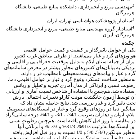
2
مهندسی مرتع و آبخیزداری، دانشکده منابع طبیعی، دانشگاه
هرمزگان
3
ستادیار پژوهشکده هواشناسی تهران، ایران.
4
استادیار گروه مهندسی منابع طبیعی- مرتع و آبخیزداری دانشگاه
هرمزگان، ایران.
چکیده
یکی از عوامل تاثیرگذار بر کیفیت و کمیت عوامل اقلیمی
هواویزهای گرد و غبار می‌باشند. از طرفی مناطق غرب کشور
ایران از جمله استان ایلام به-دلیل موقعیت جغرافیایی و اقلیمی و
نزدیکی به بیابان‌های کشورهای مجاور بیشتر در معرض سامانه‌های
گرد و غبار و پیامدهای زیست‌محیطی نامطلوب قرار دارند.
به‌منظور شناخت عملکرد وقوع گرد و غبار بر عوامل اقلیمی دما،
رطوبت نسبی و ابرناکی از مدل آماری تجزیه و تحلیل واریانس
استفاده شد. هم‌چنین با استفاده از شاخص نسبت آماری و ارزیابی
آن توسط آزمون جایگشت مونت کارلو تغییرات احتمالی بارش
تحت تاثیر گرد و غبار بررسی شد. نتایج حاصله نشان داد که
میانگین دما در روزهای وقوع گرد و غبار در ایستگاه‌های سینوپتیک
ایلام، ایوان و دهلران به‌ترتیب 34/1- ، 3/1- و 64/1- درجه سانتی‌گراد
در مقایسه با روز قبل کاهش یافته است. هم‌چنین رطوبت نسبی
این ایستگاه‌ها به‌ترتیب 91/3%، 31/3% و 13/3% و ابرناکی آنها
به‌طور میانگین 53/0، 5/0 و 1/0 نسبت به روز قبل افزایش یافته
است. نتایج آزمون جایشگت مونت کارلو برای شاخص‌ نسبت‌های