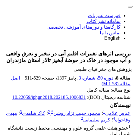
فهرست نشریات
سامانه نشر کتاب
کارگاه‌ها و دوره‌های آموزشی تخصصی
تماس با ما
English
بررسی اثرهای تغییرات اقلیم آتی در تبخیر و تعرق واقعی
و آب موجود در خاک در حوضۀ آبخیز تالار استان مازندران
پژوهش های جغرافیای طبیعی
مقاله 8
،
دوره 50، شماره 3
، پاییز 1397
، صفحه
511-529
اصل
مقاله (
1.58 M
)
نوع مقاله: مقاله کامل
شناسه دیجیتال (DOI):
10.22059/jphgr.2018.202185.1006831
نویسندگان
3
2
*
1
عباس غلامی
؛
محمود حبیب نژاد روشن
؛
کاکا شاهدی
؛
مهدی
2
4
وفاخواه
؛
کریم سلیمانی
1
عضو هیئت‏ علمی گروه علوم و مهندسی محیط زیست دانشگاه
شمال آمل