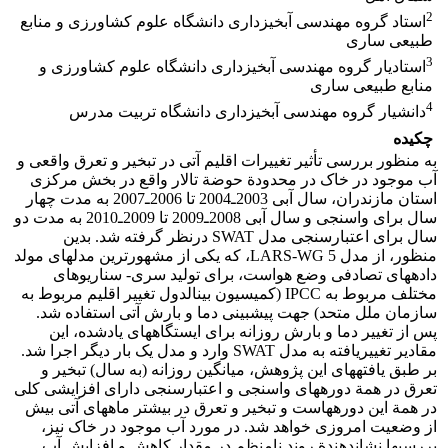
2
استاد گروه مهندسی آبخیزداری دانشگاه علوم کشاورزی و منابع
طبیعی ساری
3
استادیار گروه مهندسی آبخیزداری دانشگاه علوم کشاورزی و
منابع طبیعی ساری
4
دانشیار گروه مهندسی آبخیزداری دانشگاه تربیت مدرس
چکیده
به منظور بررسی تأثیر تغییرات اقلیم آتی در تبخیر و تعرق واقعی و
آب موجود در خاک در محدودة حوضة تالار واقع در بخش مرکزی
استان مازندران، سال آبی 2003ـ2004 تا 2006ـ2007 به مدت چهار
سال برای واسنجی و سال آبی 2008ـ2009 تا 2009ـ2010 به مدت دو
سال برای اعتبارسنجی مدل SWAT درنظر گرفته شد. بدین
منظور، از مدل 5 LARS-WG، که یکی از مشهورترین مدل‏‏‏های مولد
داده‏‏های تصادفی وضع هواست، برای تولید سری- سناریو‏های
مختلف مربوط به IPCC (کمیسیون بین‏الدول تغییر اقلیم مربوط به
سازمان ملل متحد) جهت پیش‏بینی دما و بارش آتی استفاده شد.
پس از تغییر دما و بارش روزانه برای ایستگاه‏‏‏‏های یادشده، این
مقادیر تغییریافته به مدل SWAT وارد و مدل یک بار دیگر اجرا شد.
بر طبق یافته‏‏های این پژوهش، میانگین روزانه (به سال) تبخیر و
تعرق در همة دوره‏‏های واسنجی و اعتبارسنجی دارای افزایشی کلی
در همة این دوره‏هاست و تبخیر و تعرق در بیشتر ماه‏های آتی بیش
از وضعیت امروزی خواهد شد. در مورد آب موجود در خاک نیز،
بررسی‏‏ها نشان‏دهندة روند نامنظم در مقدار کاهش و افزایش آب