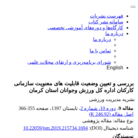
فهرست نشریات
سامانه نشر کتاب
کارگاه‌ها و دوره‌های آموزشی تخصصی
درباره ما
درباره ما
تماس با ما
شورای برنامه‌ریزی و ارتقای مجلات علمی
English
بررسی و تعیین وضعیت قابلیت های معنویت سازمانی
کارکنان اداره کل ورزش وجوانان استان کرمان
نشریه مدیریت ورزشی
مقاله 9
،
دوره 10، شماره 2
، تابستان 1397
، صفحه
366-355
اصل مقاله (
246.92 K
)
نوع مقاله: مقاله پژوهشی
شناسه دیجیتال (DOI):
10.22059/jsm.2019.215734.1694
نویسندگان