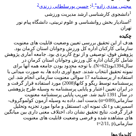
2
1
*
مجتبی مددی زاده
؛
حسین پورسلطانی زرندی
1
دانشجوی کارشناسی ارشد مدیریت ورزشی
2
استادیار بخش روانشناسی و علوم تربیتی، دانشگاه پیام نور
تهران
چکیده
هدف از این تحقیق بررسی تعیین وضعیت قابلیت های معنویت
سازمانی کارکنان اداره کل ورزش وجوانان استان کرمان بود.
پژوهش فوق، توصیفی و از نوع کاربردی بود. جامعه آماری پژوهش
شامل کارکنان اداره کل ورزش وجوانان استان کرمان در
سال1394بود(62=N). با توجه محدود بودن جامعه همه آنها برای
نمونه تحقیق انتخاب شدند. جمع آوری داده ها، به صورت میدانی با
استفاده از پرسشنامه 17 سوالی معنویت سازمانی انجام شد. این
پرسشنامه توسط ریگو و کانها(2008) مورد استفاده قرار گرفت و
در ایران تعیین اعتبار و پایایی پرسشنامه به وسیله طرح پژوهشی
در سال 1391 تایید شد. ضریب پایایی پرسشنامه معنویت
سازمانی(0/89=α) بدست آمد. داده به وسیله آزمون کولموگروف-
اسمیرنف و t تک نمونه ای، tمستقل و مانوا مورد تجزیه وتحلیل
قرار گرفت. نتایج تحقیق نشان داد، اختلاف معنی داری بین میانگین
های مشاهده شده و فرضی وضعیت قابلیت های معنویت
سازمانی(t=2/11, p
کلیدواژه‌ها