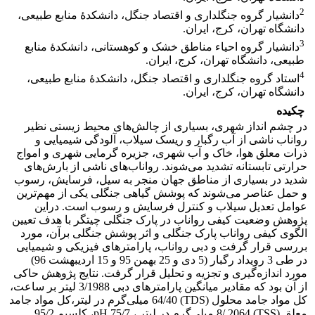
2
دانشیار گروه جنگلداری و اقتصاد جنگل، دانشکدۀ منابع طبیعی،
دانشگاه تهران، کرج، ایران.
3
دانشیار گروه احیاء مناطق خشک و کوهستانی، دانشکدۀ منابع
طبیعی، دانشگاه تهران، کرج، ایران.
4
استاد گروه جنگلداری و اقتصاد جنگل، دانشکدۀ منابع طبیعی،
دانشگاه تهران، کرج، ایران.
چکیده
در چشم انداز شهری، بسیاری از چالش‌های محیط زیستی نظیر
رواناب ناشی از آب رگبار و ریسک سیلاب، آلودگی شیمیایی و
ذرات معلق هوا، خاک و آب شهری، جزیره گرمایی شهری و امواج
حرارتی تابستانه تشدید می‌شوند. رواناب‌های ناشی از بارش‌های
شدید در بسیاری از مناطق جهان منجر به سیل، فرسایش، رسوب
و حمل عناصر می‌شوند که پوشش گیاهی جنگلی یکی از مهم‌ترین
عوامل تعدیل سیلاب و کنترل فرسایش و رسوب است. دراین
پژوهش وضعیت کیفی رواناب در پارک جنگلی چیتگر با هدف تعیین
الگوی کیفی رواناب پارک جنگلی و اثر پوشش جنگلی برآن، مورد
بررسی قرار گرفت و دبی رواناب، پارامترهای فیزیکی و شیمیایی
در طی 3 رویداد رگبار (5 دی و 25 بهمن 95 و 15 اردیبهشت 96)
مورد اندازه‌گیری و تجزیه و تحلیل قرار گرفت. نتایج پژوهش حاکی
از آن بود که مقادیر میانگین پارامترهای دبی 3/1988 لیتر بر ساعت،
کل مواد جامد محلول (TDS) 64/40 میلی‌گرم در لیتر،کل مواد جامد
معلق (TSS) 8/ 2064 میلی‌گرم در لیتر ، pH 75/7، کلسیم 95/2