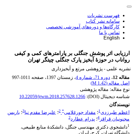
فهرست نشریات
سامانه نشر کتاب
کارگاه‌ها و دوره‌های آموزشی تخصصی
تماس با ما
English
ارزیابی اثر پوشش جنگلی بر پارامترهای کمی و کیفی
رواناب در حوزۀ آبخیز پارک جنگلی چیتگر تهران
نشریه علمی - پژوهشی مرتع و آبخیزداری
مقاله 12
،
دوره 71، شماره 4
، زمستان 1397
، صفحه
997-1011
اصل مقاله (
1.42 M
)
نوع مقاله: مقاله پژوهشی
شناسه دیجیتال (DOI):
10.22059/jrwm.2018.257628.1266
نویسندگان
3
2
*
1
اعظم طبرزدی
؛
مقداد جورغلامی
؛
علیرضا مقدم نیا
؛
باریس
2
4
مجنونیان قراقز
؛
پدرام عطارد
1
دانشجوی دکتری مهندسی جنگل، دانشکدۀ منابع طبیعی،
دانشگاه تهران، کرج، ایران.