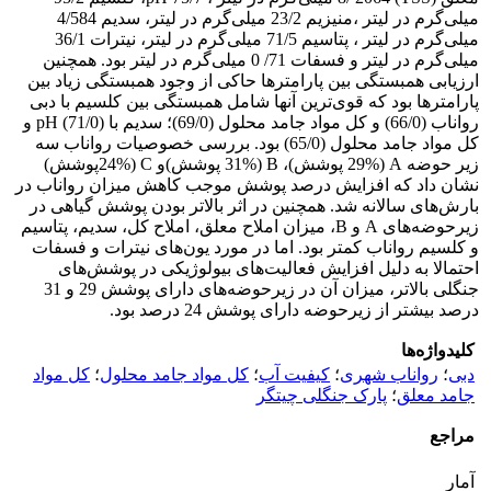
میلی‌گرم در لیتر ،منیزیم 23/2 میلی‌گرم در لیتر، سدیم 4/584
میلی‌گرم در لیتر ، پتاسیم 71/5 میلی‌گرم در لیتر، نیترات 36/1
میلی‌گرم در لیتر و فسفات 71/ 0 میلی‌گرم در لیتر بود. همچنین
ارزیابی همبستگی بین پارامترها حاکی از وجود همبستگی زیاد بین
پارامترها بود که قوی‌ترین آنها شامل همبستگی بین کلسیم با دبی
رواناب (66/0) و کل مواد جامد محلول (69/0)؛ سدیم با pH (71/0) و
کل مواد جامد محلول (65/0) بود. بررسی خصوصیات رواناب سه
زیر حوضه A (29% پوشش)، B (31% پوشش)و C (24%پوشش)
نشان داد که افزایش درصد پوشش موجب کاهش میزان رواناب در
بارش‌های سالانه شد. همچنین در اثر بالاتر بودن پوشش گیاهی در
زیرحوضه‌های A و B، میزان املاح معلق، املاح کل، سدیم، پتاسیم
و کلسیم رواناب کمتر بود. اما در مورد یون‌های نیترات و فسفات
احتمالا به دلیل افزایش فعالیت‌های بیولوژیکی در پوشش‌های
جنگلی بالاتر، میزان آن در زیرحوضه‌های دارای پوشش 29 و 31
درصد بیشتر از زیرحوضه دارای پوشش 24 درصد بود.
کلیدواژه‌ها
دبی
؛
رواناب شهری
؛
کیفیت آب
؛
کل مواد جامد محلول
؛
کل مواد
جامد معلق
؛
پارک جنگلی چیتگر
مراجع
آمار