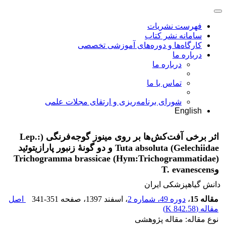
فهرست نشریات
سامانه نشر کتاب
کارگاه‌ها و دوره‌های آموزشی تخصصی
درباره ما
درباره ما
تماس با ما
شورای برنامه‌ریزی و ارتقای مجلات علمی
English
اثر برخی آفت‌کش‌ها بر روی مینوز گوجه‌فرنگی (Lep.:
Gelechiidae) Tuta absoluta و دو گونۀ زنبور پارازیتوئید
(Hym:Trichogrammatidae) Trichogramma brassicae
وT. evanescens
دانش گیاهپزشکی ایران
مقاله 15
،
دوره 49، شماره 2
، اسفند 1397
، صفحه
341-351
اصل
مقاله (
842.58 K
)
نوع مقاله: مقاله پژوهشی