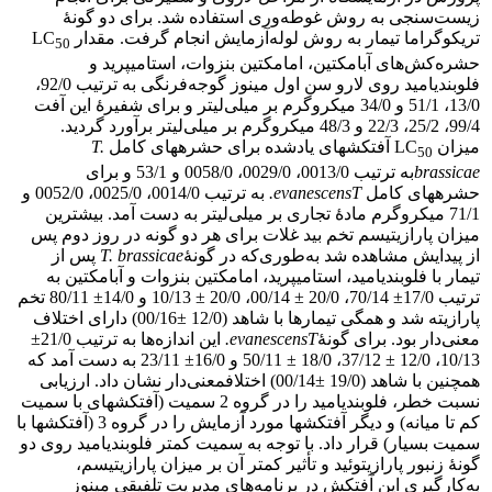
زیست‌سنجی به روش غوطه‌وری استفاده شد. برای دو گونۀ
تریکوگراما تیمار به روش لوله‌آزمایش انجام گرفت. مقدار LC
50
حشره‌کش‌های آبامکتین، امامکتین بنزوات، استامیپرید و
فلوبندیامید روی لارو سن اول مینوز گوجه‌فرنگی به ترتیب 92/0،
13/0، 51/1 و 34/0 میکروگرم بر میلی‌لیتر و برای شفیرۀ این آفت
99/4، 25/2، 22/3 و 48/3 میکروگرم بر میلی‌لیتر برآورد گردید.
میزان LC
آفت‏کش‏های یادشده برای حشره‏های کامل
T.
50
brassicae
به ترتیب 0013/0، 0029/0، 0058/0 و 53/1 و برای
حشره‏های کامل
T.
evanescens
به ترتیب 0014/0، 0025/0، 0052/0 و
71/1 میکروگرم مادۀ تجاری بر میلی‌لیتر به دست آمد. بیشترین
میزان پارازیتیسم تخم بید غلات برای هر دو گونه در روز دوم پس
از پیدایش مشاهده شد به‌طوری‌که در گونۀ
T. brassicae
پس از
تیمار با فلوبندیامید، استامیپرید، امامکتین بنزوات و آبامکتین به
ترتیب 17/0± 70/14، 20/0 ± 00/14، 20/0 ± 10/13 و 14/0± 80/11 تخم
پارازیته شد و همگی تیمارها با شاهد (12/0 ±00/16) دارای اختلاف
معنی‌دار بود. برای گونۀ
T.
evanescens
این اندازه‌ها به ترتیب 21/0±
10/13، 12/0 ± 37/12، 18/0 ± 50/11 و 16/0± 23/11 به دست آمد که
همچنین با شاهد (19/0 ±00/14) اختلافمعنی‌دار نشان داد. ارزیابی
نسبت خطر، فلوبندیامید را در گروه 2 سمیت (آفت‏کش‏های با سمیت
کم تا میانه) و دیگر آفت‏کش‏ها مورد آزمایش را در گروه 3 (آفت‏کش‏ها با
سمیت بسیار) قرار داد. با توجه به سمیت کمتر فلوبندیامید روی دو
گونۀ زنبور پارازیتوئید و تأثیر کمتر آن بر میزان پارازیتیسم،
به‌کارگیری این آفت‏کش در برنامه‌های مدیریت تلفیقی مینوز