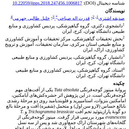
شناسه دیجیتال (DOI):
10.22059/ijpps.2018.247456.1006817
نویسندگان
4
3
*
2
،
1
صدیقه اشتری
؛
قدرت اله صباحی
؛
خلیل طالبی جهرمی
1
دانشجوی دکتری، گروه گیاهپزشکی، پردیس کشاورزی و منابع
طبیعی دانشگاه تهران، کرج، ایران
2
بخش تحقیقات گیاهپزشکی، مرکز تحقیقات و آموزش کشاورزی
و منابع طبیعی استان مرکزی، سازمان تحقیقات، آموزش و ترویج
کشاورزی، اراک، ایران
3
دانشیار، گروه گیاهپزشکی، پردیس کشاورزی و منابع طبیعی
دانشگاه تهران، کرج، ایران
4
استاد، گروه گیاهپزشکی، پردیس کشاورزی و منابع طبیعی
دانشگاه تهران، کرج، ایران
چکیده
پروانۀ مینوز گوجه‌فرنگی
Tuta absoluta
یکی از آفت‌های مهم
گوجه‌فرنگی است. در این پژوهش اثر حشره‌کش‌های آبامکتین،
امامکتین بنزوات، استامیپرید و فلوبندیامید روی دو مرحلۀ رشدی
نابالغ حساس (لارو سن اول) و متحمل (شفیره) آفت و مرحلۀ بالغ
دو گونۀ پارازیتوئید تخم آفت
brassicae
Trichogramma
و
T.
evanescens
مورد بررسی قرار گرفت. مینوز گوجه‌فرنگی از
گلخانه‌های شهرستان اراک جمع‌آوری شد و پس از سه نسل
پرورش در آزمایشگاه از مراحل لاروی و شفیرگی برای انجام