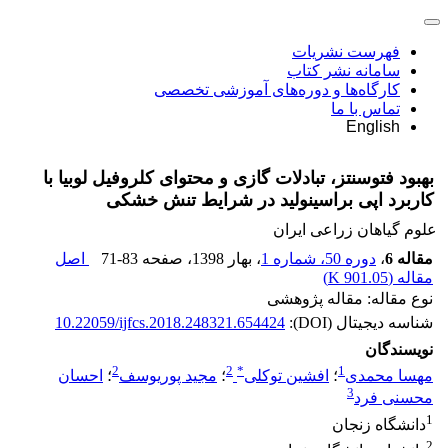
فهرست نشریات
سامانه نشر کتاب
کارگاه‌ها و دوره‌های آموزشی تخصصی
تماس با ما
English
بهبود فتوسنتز، تبادلات گازی و محتوای کلروفیل لوبیا با
کاربرد اپی براسینولید در شرایط تنش خشکی
علوم گیاهان زراعی ایران
مقاله 6
،
دوره 50، شماره 1
، بهار 1398
، صفحه
71-83
اصل
مقاله (
901.05 K
)
نوع مقاله: مقاله پژوهشی
شناسه دیجیتال (DOI):
10.22059/ijfcs.2018.248321.654424
نویسندگان
2
2
*
1
مهسا محمدی
؛
افشین توکلی
؛
مجید پوریوسف
؛
احسان
3
محسنی فرد
1
دانشگاه زنجان
2