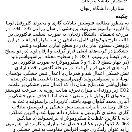
دانشیار، دانشگاه زنجان
3
استادیار، دانشگاه زنجان
چکیده
به منظور مطالعه‌ فتوسنتز، تبادلات گازی و محتوای کلروفیل لوبیا
با کاربرد براسینواستروئید، پژوهشی در سال زراعی 1395-1394 در
مزرعه‌ تحقیقاتی دانشگاه زنجان، به صورت اسپلیت فاکتوریل در
قالب طرح بلوک‌های کامل تصادفی در سه تکرار اجرا شد. در این
پژوهش، سطوح آبیاری (در دو سطح آبیاری مطلوب و تنش
خشکی) در کرت-های اصلی قرار گرفت و ارقام لوبیا (در دو سطح
رقم کوشا و ژنوتیپ COS16) و سطوح مختلف براسینواستروئید
(در چهار سطح 0، 2، 4 و 6 میکرومولار) به صورت فاکتوریل در
کرت‌های فرعی قرار گرفتند. در مرحله‌ گلدهی با قطع آبیاری،
تنش خشکی اعمال شد و همزمان با اعمال تنش خشکی، بوته‌های
لوبیا، با براسینواستروئید (اپی‌براسینولید) با غلظت‌های ذکر شده
محلول‌پاشی شد. نتایج نشان داد که اعمال تنش خشکی بر غلظت
CO2 زیر روزنه‌ای، میزان تعرق، هدایت روزنه‌ای، سرعت فتوسنتز
و محتوای کلروفیل تأثیر منفی داشت، اما با حذف تنش خشکی و
آبیاری مجدد گیاهان بهبود یافتند. کاربرد اپی‌براسینولید باعث به
حداقل رساندن تأثیرات منفی تنش خشکی بر فتوسنتز، تبادلات
گازی، محتوای کلروفیل و عملکرد دانه لوبیا شد. بالاترین عملکرد
دانه با کاربرد غلظت 2 میکرومولار اپی‌براسینولید (با میانگین
2/2068 کیلوگرم بر هکتار) حاصل شد. بنابراین، کاربرد این هورمون
را به عنوان راهکاری جهت افزایش مقاومت به تنش خشکی و