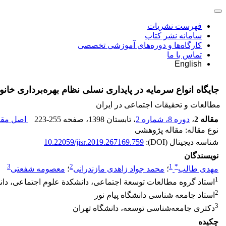
فهرست نشریات
سامانه نشر کتاب
کارگاه‌ها و دوره‌های آموزشی تخصصی
تماس با ما
English
جایگاه انواع سرمایه در پایداری نسلی نظام بهره‌برداری خانو
مطالعات و تحقیقات اجتماعی در ایران
مقاله 2
،
دوره 8، شماره 2
، تابستان 1398
، صفحه
223-255
اصل مقال
نوع مقاله: مقاله پژوهشی
شناسه دیجیتال (DOI):
10.22059/jisr.2019.267169.759
نویسندگان
3
2
1
*
مهدی طالب
؛
محمد جواد زاهدی مازندرانی
؛
معصومه شفعتی
1
استاد گروه مطالعات توسعة اجتماعی، دانشکدة علوم اجتماعی، دان
2
استاد جامعه شناسی دانشگاه پیام نور
3
دکتری جامعه‌شناسی توسعه، دانشگاه تهران
چکیده