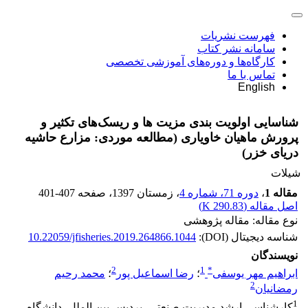
فهرست نشریات
سامانه نشر کتاب
کارگاه‌ها و دوره‌های آموزشی تخصصی
تماس با ما
English
شناسایی اولویت بندی مزیت ها و ریسک‌های تکثیر و
پرورش ماهیان خاویاری (مطالعه موردی: مزارع حاشیه
دریای خزر)
شیلات
مقاله 1
،
دوره 71، شماره 4
، زمستان 1397
، صفحه
401-407
اصل مقاله (
290.83 K
)
نوع مقاله: مقاله پژوهشی
شناسه دیجیتال (DOI):
10.22059/jfisheries.2019.264866.1044
نویسندگان
2
1
*
ابراهیم مهر یوسفی
؛
رضا اسماعیل پور
؛
محمد رحیم
2
رمضانیان
1
کارشناسی ارشد مدیریت صنعتی، پردیس بین الملل، دانشگاه