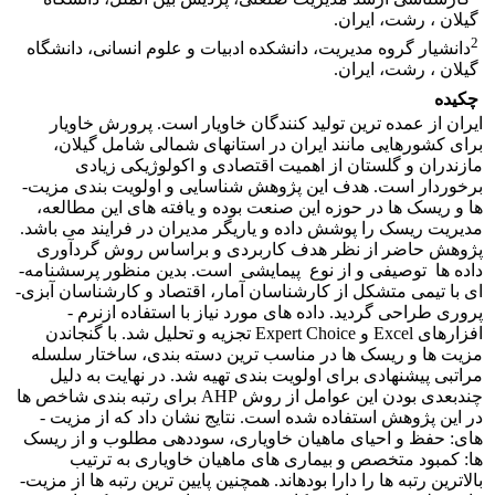
گیلان ، رشت، ایران.
2
دانشیار گروه مدیریت، دانشکده ادبیات و علوم انسانی، دانشگاه
گیلان ، رشت، ایران.
چکیده
ایران از عمده­ ترین تولید کنندگان خاویار است. پرورش خاویار
برای کشورهایی مانند ایران در استان­های شمالی شامل گیلان،
مازندران و گلستان از اهمیت اقتصادی و اکولوژیکی زیادی
برخوردار است. هدف این پژوهش شناسایی و اولویت­ بندی مزیت­
ها و ریسک­ ها در حوزه این صنعت بوده و یافته­ های این مطالعه،
مدیریت ریسک را پوشش داده و یاریگر مدیران در فرایند می­ باشد.
پژوهش حاضر از نظر هدف کاربردی و براساس روش گردآوری
داده ­ها توصیفی و از نوع پیمایشی است. بدین منظور پرسشنامه­
ای با تیمی متشکل از کارشناسان آمار، اقتصاد و کارشناسان آبزی­
پروری طراحی گردید. داده­ های مورد نیاز با استفاده ازنرم ­
افزارهای Excel و Expert Choice تجزیه و تحلیل شد. با گنجاندن
مزیت­ ها و ریسک ­ها در مناسب­ ترین دسته ­بندی، ساختار سلسله
مراتبی پیشنهادی برای اولویت­ بندی تهیه شد. در نهایت به ­دلیل
چندبعدی بودن این عوامل از روش AHP برای رتبه ­بندی شاخص ­ها
در این پژوهش استفاده شده است. نتایج نشان داد که از مزیت ­
های: حفظ و احیای ماهیان خاویاری، سوددهی مطلوب و از ریسک
­ها: کمبود متخصص و بیماری­ های ماهیان خاویاری به ­ترتیب
بالاترین رتبه­ ها را دارا بوده­اند. همچنین پایین­ ترین رتبه­ ها از مزیت­