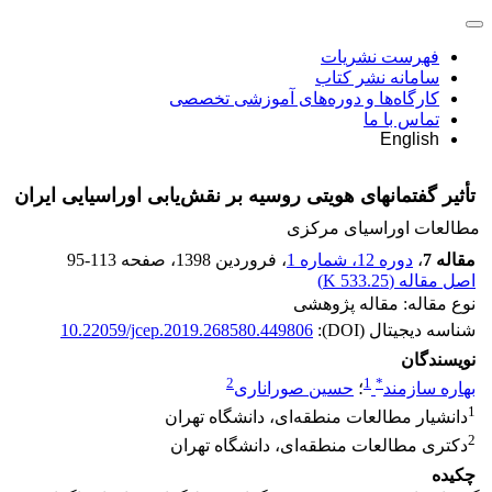
فهرست نشریات
سامانه نشر کتاب
کارگاه‌ها و دوره‌های آموزشی تخصصی
تماس با ما
English
تأثیر گفتمان‎های هویتی روسیه بر نقش‌یابی اوراسیایی ایران
مطالعات اوراسیای مرکزی
مقاله 7
،
دوره 12، شماره 1
، فروردین 1398
، صفحه
95-113
اصل مقاله (
533.25 K
)
نوع مقاله: مقاله پژوهشی
شناسه دیجیتال (DOI):
10.22059/jcep.2019.268580.449806
نویسندگان
2
1
*
بهاره سازمند
؛
حسین صوراناری
1
دانشیار مطالعات منطقه‌ای، دانشگاه تهران
2
دکتری مطالعات منطقه‌ای، دانشگاه تهران
چکیده