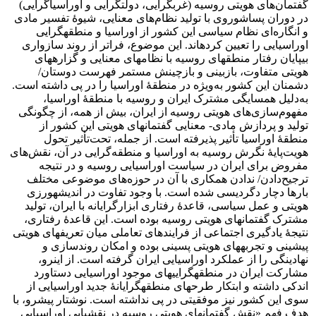
گفتمان‌های هویتی روسیه (غرب‏گرایی، دولت‏گرایی و اوراسیاگرایی)
در دوران پساشوروی با تولید نظام‌های معنایی، شیوۀ تفسیر مادی
و انگاره‌ای نظام سیاسی این کشور از اوراسیا و منطقه‎گرایی
اوراسیایی را تعیین کرده‏اند. این موضوع، فراتر از روند سازواری
بی‎پایان رفتار منطقه‎ای روسیه با نظام‎های معنایی و گزاره‏های
هویتی متفاوت، بازبینی و بازچینش مستمر فهرست دوستان/
دشمنان این کشور به‌ویژه در منطقۀ اوراسیا را در پی داشته است.
به‌دلیل همسایگی مشترک ایران و روسیه با منطقۀ اوراسیا،
مفهوم‌سازی‌های هویتی روسیه از ایران، بیش از همه، از چگونگی
تولید و پردازش مادی- معنایی گفتمان‎های هویتی این کشور از
منطقۀ اوراسیا ‌‌تأثیر پذیرفته است. از جمله، تحت‏‌‌تأثیر تحول
هویت‌پایۀ نگرش روسیه به اوراسیا و منطقه‌گرایی در آن، نقش‌های
مفروض برای ایران در سیاست اوراسیایی روسیه و در نتیجه
ترجیح‌دادن/ ندادن همکاری با آن در حوزه‌های موضوعی مختلف
بارها دچار دگردیسی شده است. با وجود تفاوت در اندیشه‏ورزی
هویتی و عمل سیاسی، قاعدۀ رفتاری ابزارگرایانه با ایران، تولید
مشترک گفتمان‎های هویتی روسیه بوده است. این قاعدۀ رفتاری،
نتیجۀ یادگیری اجتماعی از فرایندهای تعاملی میان تعریف‏های هویتی
پیشینی و تجربه‏های هویتی پسینی بوده و امکان روندسازی و
نهادینگی را از عملکرد اوراسیایی ایران گرفته است. از این‎رو،
مشارکت ایران در منطقه‏گرایی‏های موجود اوراسیایی دستاورد
اندکی داشته و ابتکار طرح‎های منطقه‏گرایانۀ جدید اوراسیایی از
سوی این کشور نیز موفقیتی در پی نداشته است. نوشتار پیش‏رو، با
هدف فهم «نقش گفتمان‏های هویتی روسیه در نقش‎یابی اوراسیایی