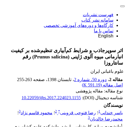
فهرست نشریات
سامانه نشر کتاب
کارگاه‌ها و دوره‌های آموزشی تخصصی
تماس با ما
English
اثر سوپرجاذب و شرایط کم‌آبیاری تنظیم‌شده بر کیفیت
انبارمانی میوه آلوی ژاپنی (Prunus salicina) رقم
سانتاروزا
علوم باغبانی ایران
مقاله 2
،
دوره 50، شماره 2
، تابستان 1398
، صفحه
255-263
اصل مقاله (
591.19 K
)
نوع مقاله: مقاله پژوهشی
شناسه دیجیتال (DOI):
10.22059/ijhs.2017.224023.1155
نویسندگان
3
2
*
1
یاسر خندانی
؛
رضا فتوحی قزوینی
؛
محمود قاسم نژاد
؛
3
محمدرضا خالدیان
1
دانشجوی سابق کارشناسی ارشد، دانشکده علوم کشاورزی،