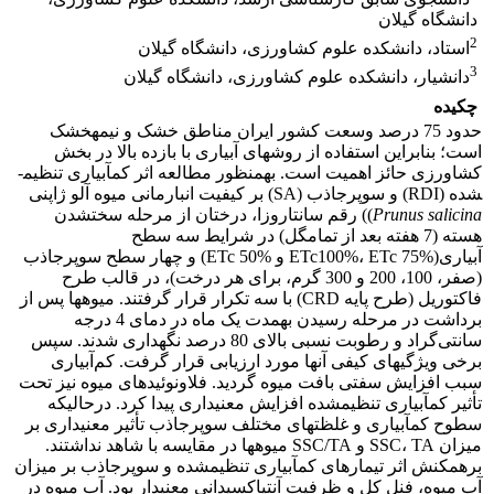
دانشگاه گیلان
2
استاد، دانشکده علوم کشاورزی، دانشگاه گیلان
3
دانشیار، دانشکده علوم کشاورزی، دانشگاه گیلان
چکیده
حدود 75 درصد وسعت کشور ایران مناطق خشک و نیمه­خشک
است؛ بنابراین استفاده از روش­های آبیاری با بازده بالا در بخش
کشاورزی حائز اهمیت است. به­منظور مطالعه اثر کم­آبیاری تنظیم­
شده (RDI) و سوپرجاذب (SA) بر کیفیت انبارمانی میوه آلو ژاپنی
Prunus salicina
)) رقم سانتاروزا، درختان از مرحله سخت­شدن
هسته (7 هفته بعد از تمام­گل) در شرایط سه سطح
آبیاری(ETc100%، ETc 75% و ETc 50%) و چهار سطح سوپرجاذب
(صفر، 100، 200 و 300 گرم، برای هر درخت)، در قالب طرح
فاکتوریل (طرح پایه CRD) با سه تکرار قرار گرفتند. میوه­ها پس از
برداشت در مرحله رسیدن به­مدت یک ماه در دمای 4 درجه
سانتی‌گراد و رطوبت نسبی بالای 80 درصد نگهداری شدند. سپس
برخی ویژگی­های کیفی آنها مورد ارزیابی قرار گرفت. کم‌آبیاری
سبب افزایش سفتی بافت میوه گردید. فلاونوئیدهای میوه نیز تحت
تأثیر کم­آبیاری تنظیم­شده افزایش معنی­داری پیدا کرد. درحالیکه
سطوح کم­آبیاری و غلظت­های مختلف سوپرجاذب تأثیر معنی­داری بر
میزان SSC، TA و SSC/TA میوه­ها در مقایسه با شاهد نداشتند.
برهمکنش اثر تیمارهای کم­آبیاری تنظیم­شده و سوپرجاذب بر میزان
آب میوه، فنل کل و ظرفیت آنتی­اکسیدانی معنی­دار بود. آب میوه در