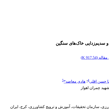
و سدیم‌زدایی خاک‌های سنگین
قاله (
917.54 K
)
5
4
 حسن اقلی
؛
هادی معاضد*
شهید چمران اهواز
زی، سازمان تحقیقات، آموزش و ترویج کشاورزی، کرج، ایران