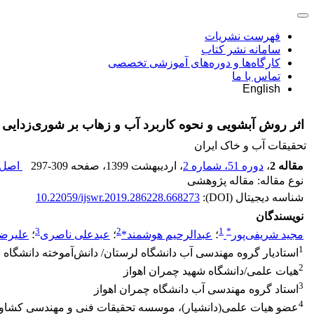
فهرست نشریات
سامانه نشر کتاب
کارگاه‌ها و دوره‌های آموزشی تخصصی
تماس با ما
English
اثر روش آبشویی و نحوه کاربرد آب و زهاب بر شوری‌زدایی 
تحقیقات آب و خاک ایران
مقاله 2
،
دوره 51، شماره 2
، اردیبهشت 1399
، صفحه
297-309
اصل م
نوع مقاله: مقاله پژوهشی
شناسه دیجیتال (DOI):
10.22059/ijswr.2019.286228.668273
نویسندگان
3
2
1
*
مجید شریفی‌پور
؛
عبدالرحیم هوشمند*
؛
عبدعلی ناصری
؛
علیرضا
1
استادیار گروه مهندسی آب دانشگاه لرستان/ دانش‌آموخته دانشگاه 
2
هیات علمی/دانشگاه شهید چمران اهواز
3
استاد گروه مهندسی آب دانشگاه چمران اهواز
4
عضو هیات علمی(دانشیار)، موسسه تحقیقات فنی و مهندسی کشاور