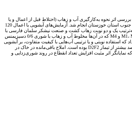
رسی اثر نحوه به‌کارگیری آب و زهاب (اختلاط قبل از اعمال و یا
به‌کارگیری به صورت نوبتی) و همچنین بررسی اثر روش آبشویی (متناوب و یا پیوسته) بر شوری‌زدایی و سدیم‌زدایی خاک‌های با بافت سنگین جنوب استان خوزستان انجام شد. آزمایش‌های آبشویی با اعمال 120
5 متر انجام شد. پنج تیمار آبشویی مورد بررسی شامل تیمارهای D1F1 و D2F2 است که در آن‌ها به‌ترتیب یک و دو نوبت زهاب کشت و صنعت نیشکر سلمان فارسی با
شوری 0/9 دسی­زیمنس بر متر و سپس به همان شیوه، آب کارون با شوری 61/2 دسی­زیمنس بر متر به زمین اعمال شد. همچنین، تیمارهای M1، M2 و M4 که در آن‌ها مخلوط آب و زهاب با شوری 0/6 دسی­زیمنس
 که استفاده نوبتی و یا ترتیبی آب‌هایی با کیفیت متفاوت، بر آبشویی
املاح اثر بیشتری دارد، تا اختلاط آن‌ها قبل از اعمال در آبشویی؛ املاح باقی‌مانده در خاک در لایه 30-0 سانتی­متر در تیمار M4، به میزان 43 درصد بیشتر از تیمار D2F2 بوده است. املاح باقی‌مانده در خاک در
 M2 در همین لایه به‌ترتیب 17 و 24 درصد و نسبت جذب سدیم در این تیمارها به‌ترتیب 5/57 و 7/24 درصد بیش از تیمار M4 بود که نمایانگر اثر مثبت افزایش تعداد انقطاع در روند شوری‌زدایی و