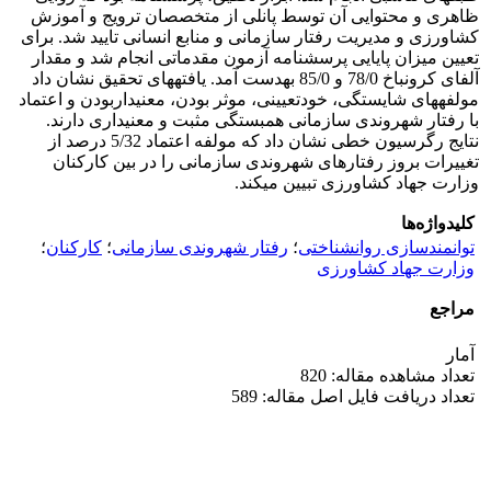
ظاهری و محتوایی آن توسط پانلی از متخصصان ترویج و آموزش
کشاورزی و مدیریت رفتار سازمانی و منابع انسانی تایید شد. برای
تعیین میزان پایایی پرسشنامه آزمون مقدماتی انجام شد و مقدار
آلفای کرونباخ 78/0 و 85/0 به­دست آمد. یافته­های تحقیق نشان داد
مولفه­های شایستگی، خودتعیینی، موثر بودن، معنی­داربودن و اعتماد
با رفتار شهروندی سازمانی همبستگی مثبت و معنی­داری دارند.
نتایج رگرسیون خطی نشان داد که مولفه اعتماد 5/32 درصد از
تغییرات بروز رفتارهای شهروندی سازمانی را در بین کارکنان
وزارت جهاد کشاورزی تبیین می­کند.
کلیدواژه‌ها
توانمندسازی روانشناختی
؛
رفتار شهروندی سازمانی
؛
کارکنان
؛
وزارت جهاد کشاورزی
مراجع
آمار
تعداد مشاهده مقاله: 820
تعداد دریافت فایل اصل مقاله: 589