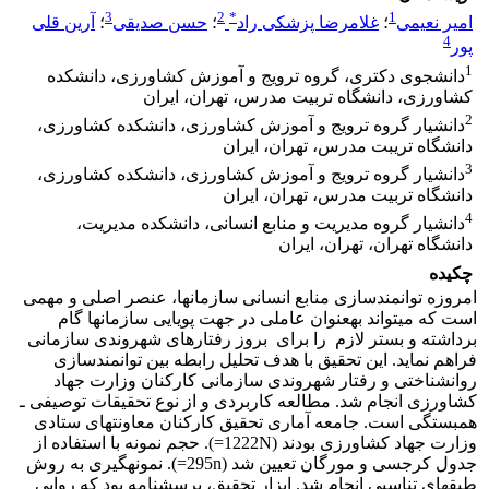
3
2
*
1
امیر نعیمی
؛
غلامرضا پزشکی راد
؛
حسن صدیقی
؛
آرین قلی
4
پور
1
دانشجوی دکتری، گروه ترویج و آموزش کشاورزی، دانشکده
کشاورزی، دانشگاه تربیت مدرس، تهران، ایران
2
دانشیار گروه ترویج و آموزش کشاورزی، دانشکده کشاورزی،
دانشگاه تریبت مدرس، تهران، ایران
3
دانشیار گروه ترویج و آموزش کشاورزی، دانشکده کشاورزی،
دانشگاه تربیت مدرس، تهران، ایران
4
دانشیار گروه مدیریت و منابع انسانی، دانشکده مدیریت،
دانشگاه تهران، تهران، ایران
چکیده
امروزه توانمندسازی منابع انسانی سازمان­ها، عنصر اصلی و مهمی
است که می­تواند به­عنوان عاملی در جهت پویایی سازمان­ها گام
برداشته و بستر لازم را برای بروز رفتارهای شهروندی سازمانی
فراهم نماید. این تحقیق با هدف تحلیل رابطه بین توانمندسازی
روانشناختی و رفتار شهروندی سازمانی کارکنان وزارت جهاد
کشاورزی انجام شد. مطالعه کاربردی و از نوع تحقیقات توصیفی ـ
همبستگی است. جامعه آماری تحقیق کارکنان معاونت­های ستادی
وزارت جهاد کشاورزی بودند (1222N=). حجم نمونه با استفاده از
جدول کرجسی و مورگان تعیین شد (295n=). نمونه­گیری به روش
طبقه­ای تناسبی انجام شد. ابزار تحقیق، پرسشنامه­ بود که روایی