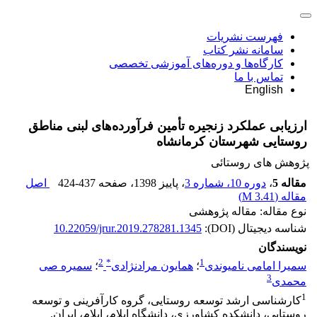
فهرست نشریات
سامانه نشر کتاب
کارگاه‌ها و دوره‌های آموزشی تخصصی
تماس با ما
English
ارزیابی عملکرد زنجیره تأمین فرآورده‌های لبنی مناطق
روستایی شهرستان کرمانشاه
پژوهش های روستائی
مقاله 5
،
دوره 10، شماره 3
، پاییز 1398
، صفحه
424-437
اصل
مقاله (
3.41 M
)
نوع مقاله: مقاله پژوهشی
شناسه دیجیتال (DOI):
10.22059/jrur.2019.278281.1345
نویسندگان
2
*
1
سمیرا امامی نامیوندی
؛
همایون مرادنژادی
؛
سمیره صی
3
محمدی
1
کارشناسی ارشد توسعه روستایی، گروه کارآفرینی و توسعه
روستایی، دانشکده کشاورزی، دانشگاه ایلام، ایلام، ایران.