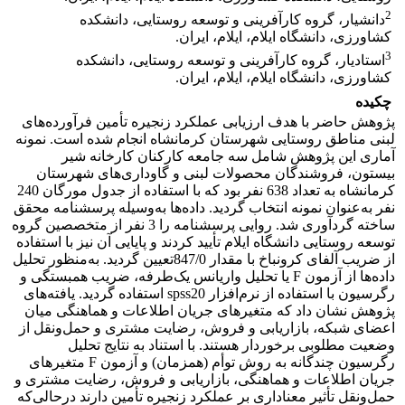
2
دانشیار، گروه کارآفرینی و توسعه روستایی، دانشکده
کشاورزی، دانشگاه ایلام، ایلام، ایران.
3
استادیار، گروه کارآفرینی و توسعه روستایی، دانشکده
کشاورزی، دانشگاه ایلام، ایلام، ایران.
چکیده
پژوهش حاضر با هدف ارزیابی عملکرد زنجیره تأمین فرآورده‌های
لبنی مناطق روستایی شهرستان کرمانشاه انجام شده است. نمونه
آماری این پژوهش شامل سه جامعه کارکنان کارخانه شیر
بیستون، فروشندگان محصولات لبنی و گاوداری‌های شهرستان
کرمانشاه به تعداد 638 نفر بود که با استفاده از جدول مورگان 240
نفر به‌عنوان نمونه انتخاب گردید. داده‌ها به‌وسیله پرسشنامه محقق
ساخته گردآوری شد. روایی پرسشنامه را 3 نفر از متخصصین گروه
توسعه روستایی دانشگاه ایلام تأیید کردند و پایایی آن نیز با استفاده
از ضریب آلفای کرونباخ با مقدار 847/0تعیین گردید. به‌منظور تحلیل
داده‌ها از آزمون F یا تحلیل واریانس یک‌طرفه، ضریب همبستگی و
رگرسیون با استفاده از نرم‌افزار spss20 استفاده گردید. یافته‌های
پژوهش نشان داد که متغیرهای جریان اطلاعات و هماهنگی میان
اعضای شبکه، بازاریابی و فروش، رضایت مشتری و حمل‌ونقل از
وضعیت مطلوبی برخوردار هستند. با استناد به نتایج تحلیل
رگرسیون چندگانه به روش توأم (همزمان) و آزمون F متغیرهای
جریان اطلاعات و هماهنگی، بازاریابی و فروش، رضایت مشتری و
حمل‌ونقل تأثیر معناداری بر عملکرد زنجیره تأمین دارند درحالی‌که