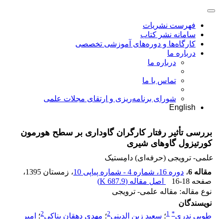
فهرست نشریات
سامانه نشر کتاب
کارگاه‌ها و دوره‌های آموزشی تخصصی
درباره ما
درباره ما
تماس با ما
شورای برنامه‌ریزی و ارتقای مجلات علمی
English
بررسی تأثیر رفتار کارگران گاوداری بر سطح هورمون
کورتیزول گاوهای شیری
علمی- ترویجی (حرفه‌ای) دامِستیک
مقاله 6
،
دوره 16، شماره 4 - شماره پیاپی 10
، زمستان 1395
،
صفحه
16-18
اصل مقاله (
687.9 K
)
نوع مقاله: مقاله علمی- ترویجی
نویسندگان
2
2
1
*
طوبی ندری
؛
سعید زین الدینی
؛
مهدی دهقان بناکی
؛
امیر