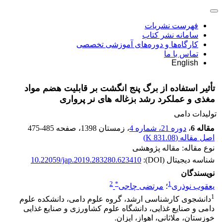
فهرست نشریات
سامانه نشر کتاب
کارگاه‌ها و دوره‌های آموزشی تخصصی
تماس با ما
English
تأثیر استفاده از برگ پنج انگشت بر قابلیت هضم مواد
مغذی و عملکرد رشد بزغاله های نر پرواری
تولیدات دامی
مقاله 6
،
دوره 21، شماره 4
، زمستان 1398
، صفحه
475-485
اصل مقاله (
831.08 K
)
نوع مقاله: مقاله پژوهشی
شناسه دیجیتال (DOI):
10.22059/jap.2019.283280.623410
نویسندگان
2
*
1
یعقوب نوذری
؛
مرتضی چاجی
1
دانشجوی کارشناسی ارشد، گروه علوم دامی، دانشکده علوم
دامی و صنایع غذایی، دانشگاه علوم کشاورزی و صنایع غذایی
خوزستان، ملاثانی، اهواز، ایزان.