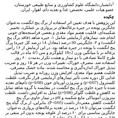
2
دانشیار،دانشگاه علوم کشاورزی و منابع طبیعی خوزستان،
عضو هیات علمی، تخصص: غذا و تغذیه دام، اهواز، ایران.
چکیده
این پژوهش با هدف تعیین اثر استفاده از برگ پنج انگشت به‌عنوان
جایگزین یونجه در جیره‌ بزغاله‌های نر پرواری بر عملکرد، تخمیر
شکمبه‌ای، قابلیت هضم مواد مغذی و بعضی فراسنجه‌‌های خونی
انجام شد. تیمارهای آزمایشی شامل ۱- جیره شاهد (فاقد برگ پنج
انگشت) و ۲- جایگزینی 60 درصد (معادل ۱۸ درصد کل جیره) برگ
پنج انگشت با یونجه در جیره شاهد بود. در این آزمایش از ۱۶ رأس
بزغاله نر با میانگین وزن 2±18 کیلوگرم و سن 4/5 ماه در قالب
طرح کاملا تصادفی با دو تیمار و هشت تکرار به‌مدت ۶۰ روز
استفاده شد. مصرف خوراک، تغییرات وزن در هر ۱۵ روز و ضریب
تبدیل خوراک اندازه‌‌گیری و محاسبه شدند. ماده خشک مصرفی،
قابلیت هضم مواد مغذی، افزایش وزن روزانه و ضریب تبدیل
غذایی کل دوره تحت تأثیر تیمارهای آزمایشی قرار نگرفت. غلظت
کلسترول (p=0/07) و نیتروژن اوره‌ای خون (p=0/08) دا‌م‌های تغذیه
شده با جیره حاوی برگ پنج انگشت در مقایسه با گروه شاهد تمایل
به کاهش و غلظت گلوکز (p=0/08) تمایل به افزایش داشت. غلظت
نیتروژن آمونیاکی مایع شکمبه و pH در تیمار حاوی برگ پنج
انگشت کاهش معنی‌دار داشت (0/05>P). بنابراین، از برگ گیاه پنج
انگشت می‌توان تا ۱۸ درصد در تغذیه بزغاله‌های پرواری به‌عنوان
جایگزین مناسبی برای ۶۰ درصد از علوفه یونجه بدون اثر منفی بر
قابلیت هضم و عملکرد آنها استفاده کرد.