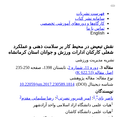
فهرست نشریات
سامانه نشر کتاب
کارگاه‌ها و دوره‌های آموزشی تخصصی
تماس با ما
English
نقش تبعیض در محیط کار بر سلامت ذهنی و عملکرد
شغلی کارکنان ادارات ورزش و جوانان استان کرمانشاه
نشریه مدیریت ورزشی
مقاله 3
،
دوره 11، شماره 2
، تابستان 1398
، صفحه
235-250
اصل مقاله (
622.53 K
)
نوع مقاله: مقاله پژوهشی
شناسه دیجیتال (DOI):
10.22059/jsm.2017.230589.1814
نویسندگان
3
2
1
*
ناصر بای
؛
امیر قنبرپور نصرتی
؛
رضا سلیمانی مقدم
1
هیات علمی دانشگاه ازاد اسلامی واحد آزادشهر
2
هیات علمی دانشگاه کاشان