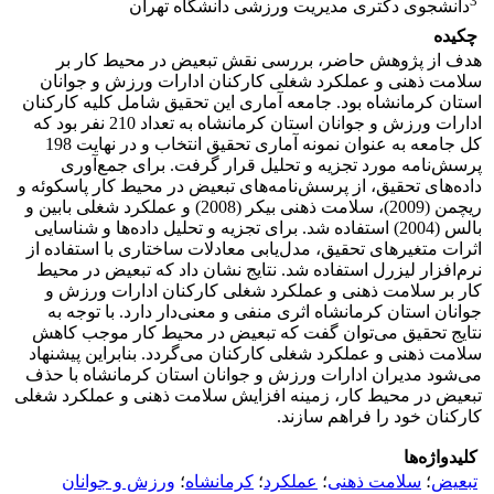
3
دانشجوی دکتری مدیریت ورزشی دانشگاه تهران
چکیده
هدف از پژوهش حاضر، بررسی نقش تبعیض در محیط کار بر
سلامت ذهنی و عملکرد شغلی کارکنان ادارات ورزش و جوانان
استان کرمانشاه بود. جامعه آماری این تحقیق شامل کلیه کارکنان
ادارات ورزش و جوانان استان کرمانشاه به تعداد 210 نفر بود که
کل جامعه به عنوان نمونه آماری تحقیق انتخاب و در نهایت 198
پرسش‌نامه‌ مورد تجزیه و تحلیل قرار گرفت. برای جمع‌آوری
داده‌های تحقیق، از پرسش‌‌نامه‌های تبعیض در محیط کار پاسکوئه و
ریچمن (2009)، سلامت ذهنی بیکر (2008) و عملکرد شغلی بابین و
بالس (2004) استفاده شد. برای تجزیه و تحلیل داده‌ها و شناسایی
اثرات متغیرهای تحقیق، مدل‌یابی معادلات ساختاری با استفاده از
نرم‌افزار لیزرل استفاده شد. نتایج نشان داد که تبعیض در محیط
کار بر سلامت ذهنی و عملکرد شغلی کارکنان ادارات ورزش و
جوانان استان کرمانشاه اثری منفی و معنی‌دار دارد. با توجه به
نتایج تحقیق می‌توان گفت که تبعیض در محیط کار موجب کاهش
سلامت ذهنی و عملکرد شغلی کارکنان می‌گردد. بنابراین پیشنهاد
می‌شود مدیران ادارات ورزش و جوانان استان کرمانشاه با حذف
تبعیض در محیط کار، زمینه افزایش سلامت ذهنی و عملکرد شغلی
کارکنان خود را فراهم سازند.
کلیدواژه‌ها
تبعیض
؛
سلامت ذهنی
؛
عملکرد
؛
کرمانشاه
؛
ورزش و جوانان