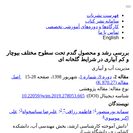
فهرست نشریات
سامانه نشر کتاب
کارگاه‌ها و دوره‌های آموزشی تخصصی
تماس با ما
English
بررسی رشد و محصول گندم تحت سطوح مختلف بیوچار
و کم آبیاری در شرایط گلخانه ای
مدیریت آب و آبیاری
مقاله 2
،
دوره 9، شماره 1
، شهریور 1398
، صفحه
15-28
اصل
مقاله (
870.27 K
)
نوع مقاله: مقاله پژوهشی
شناسه دیجیتال (DOI):
10.22059/jwim.2019.278053.665
نویسندگان
3
2
*
1
سمانه پورمنصور
؛
فاطمه رزاقی
؛
علیرضا سپاسخواه
؛
علی
4
اکبر موسوی
1
دانش آموخته کارشناسی ارشد، بخش مهندسی آب، دانشکده
کشاورزی، دانشگاه شیراز