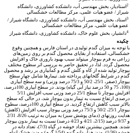
2
استادیار، بخش مهندسی آب، دانشکده کشاورزی، دانشگاه
شیراز / عضو هیات علمی، مرکز مطالعات خشکسالی
3
استاد، بخش مهندسی آب، دانشکده کشاورزی، دانشگاه شیراز /
عضو هیات علمی، مرکز مطالعات خشکسالی
4
دانشیار، بخش علوم خاک، دانشکده کشاورزی، دانشگاه شیراز
چکیده
با توجه به میزان گندم تولیدی در استان فارس و همچنین وقوع
خشکسالی، استفاده از بقایای محصول گندم بر روی زمین‌های
زراعی به فرم بیوچار میتواند سبب بهبود باروری خاک و افزایش
محصول گردد. لذا، در تحقیق حاضر به بررسی اثر سطوح مختلف
بیوچار تولید شده از کاه و کلش گندم و کمآبیاری بر رشد و محصول
گندم در شرایط گلخانهای پرداخته شد. تیمارها شامل چهار سطح
بیوچار (صفر، 25/1، 50/2 و 75/3 درصد وزنی) و سه سطح آبیاری
(100، 75 و 50 درصد نیاز آبی گیاه) بودند. در سطح آبیاری 100درصد،
افزایش بیوچار تا سطح 25/1 درصد وزنی سبب افزایش 5/11
درصدی ارتفاع نسبت به تیمار بدون بیوچار شد، در حالی که سطح
بالاتر سبب کاهش ارتفاع گردید. در سطح آبیاری 100درصد، سطوح
بیوچار 25/1، 50/2 و 75/3 درصد وزنی بیوچار سبب افزایش (کاهش)
هدایت روزنهای (دمای پوشش سبز) به میزان به ترتیب 8/26، 2/31
و 9/37 درصد (2/15، 4/21 و 4/23 درصد) نسبت به تیمار بدون بیوچار
شدند. همچنین بیشترین تعداد خوشه در گیاه (7/3)، تعداد دانه در
خوشه (1/36)، وزن هزار دانه گندم (1/54 گرم) و وزن خشک اندام