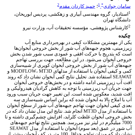
2
1
*
سامان جوادی
؛
حمید کاردان مقدم
1
استادیار، گروه مهندسی آبیاری و زهکشی، پردیس ابوریحان،
دانشگاه تهران
2
کارشناس پژوهشی، مؤسسه تحقیقات آب، وزارت نیرو
چکیده
یکی از مهمترین مشکلات کیفی در بهره‌برداری منابع آب
زیرزمینی، هجوم جبهه‌های آب شور از بخش خروجی آبخوان‌ها
است که بتدریج با حرکت افقی و عمودی سبب شور شدن بخش
خروجی آبخوان می‌شود. در این مطالعه، جهت بررسی تهاجم
جبهه‌های آب شور از بخش خروجی آبخوان کویری از شبیه‌سازی
کمی و کیفی آبخوان با استفاده از مدلهای MODFLOW، MT3D و
SEAWAT استفاده شد. تحلیل نتایج کمی آبخوان نشان داد که روند
افت آب زیرزمینی ادامه داشته و در بخش‌های خروجی آبخوان
جهت جریان آب زیرزمینی با توجه به کاهش گرادیان هیدرولیکی و
افت شدید، معکوس شده است. این تغییر جهت جریان سبب ورود
آب با املاح بالا به آبخوان شده که براین اساس شبیه‌سازی سه
بعدی کیفی آبخوان جهت تهاجم جبهه‌های آب شور از سطح آبخوان
با استفاده از مدل MT3D انجام شد. نتایج این مدل نشان داد که در
بخش خروجی آبخوان غلظت کلراید، افزایش چشم‌گیری داشته و تا
7000 میلیگرم در لیتر نیز می‌رسد. همچنین نتایج تهاجم جبهه‌های
آب شور در عمق (بعد سوم) آبخوان با استفاده از مدل SEAWAT
نشان داد که میزان تهاجم حداقل 100 متر در کف آبخوان بیشتر از