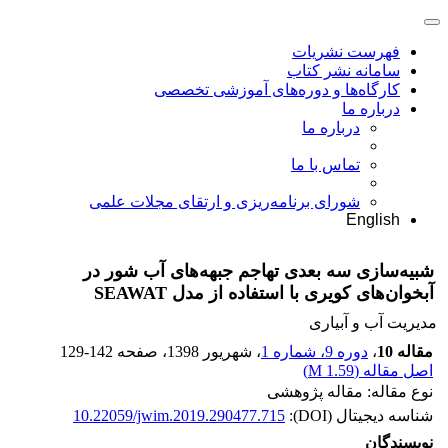
فهرست نشریات
سامانه نشر کتاب
کارگاه‌ها و دوره‌های آموزشی تخصصی
درباره ما
درباره ما
تماس با ما
شورای برنامه‌ریزی و ارتقای مجلات علمی
English
شبیه‌سازی سه بعدی تهاجم جبهه‌های آب شور در
آبخوان‌های کویری با استفاده از مدل SEAWAT
مدیریت آب و آبیاری
مقاله 10
،
دوره 9، شماره 1
، شهریور 1398
، صفحه
129-142
اصل مقاله (
1.59 M
)
نوع مقاله: مقاله پژوهشی
شناسه دیجیتال (DOI):
10.22059/jwim.2019.290477.715
نویسندگان