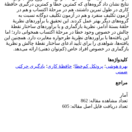
نتایج نشان داد گروه‌های که کمترین خطا و کمترین درگیری حافظۀ
کاری در طول تمرین داشتند، هم در مرحلۀ اکتساب و هم در
آزمون تکلیف منفرد و هم در آزمون تکلیف دوگانه نسبت به
گروه‌های دیگر بهتر عمل کردند. این تحقیق با برآوردهای نظریۀ
حلقۀ بستۀ آدامز، نظریۀ بازگماری و با برآوردهای ساختار نقطۀ
چالش در خصوص وجود خطا در مرحلۀ اکتساب همخوانی دارد؛ اما
این یافته‌ها با برآوردهای نظریۀ طرحواره مغایرت دارد. همچنین این
یافته‌ها، شواهدی را برای تأیید ادعای ساختار نقطۀ چالش و نظریۀ
بازگماری در خصوص افراد خاص (کم‌توان ذهنی) ارائه می‌دهد.
کلیدواژه‌ها
بهرة هوشی
؛
پروتکل کم‌خطا
؛
حافظۀ کاری
؛
یادگیری حرکتی
ضمنی
مراجع
آمار
تعداد مشاهده مقاله: 862
تعداد دریافت فایل اصل مقاله: 605