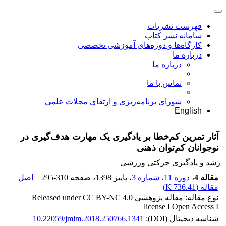
فهرست نشریات
سامانه نشر کتاب
کارگاه‌ها و دوره‌های آموزشی تخصصی
درباره ما
درباره ما
تماس با ما
شورای برنامه‌ریزی و ارتقای مجلات علمی
English
آثار تمرین کم‌خطا بر یادگیری یک مهارت هدف‌گیری در
نوجوانان کم‌توان ذهنی
رشد و یادگیری حرکتی ورزشی
مقاله 4
،
دوره 11، شماره 3
، پاییز 1398
، صفحه
295-310
اصل
مقاله (
736.41 K
)
نوع مقاله: مقاله پژوهشی Released under CC BY-NC 4.0
license I Open Access I
شناسه دیجیتال (DOI):
10.22059/jmlm.2018.250766.1341