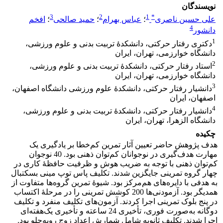
نویسندگان
3
2
1
*
علی حسین ناصری
؛
عباس بهرام
؛
حمید صالحی
؛
افخم
4
دانشور
1
دکتری رفتار حرکتی، دانشکدۀ تربیت بدنی و علوم ورزشی،
دانشگاه خوارزمی، تهران، ایران
2
استاد رفتار حرکتی، دانشکدۀ تربیت بدنی و علوم ورزشی،
دانشگاه خوارزمی، تهران، ایران
3
دانشیار رفتار حرکتی، دانشکدۀ علوم ورزشی دانشگاه اصفهان،
اصفهان، ایران
4
دانشیار رفتار حرکتی، دانشکدۀ تربیت بدنی و علوم ورزشی،
دانشگاه الزهرا، تهران، ایران
چکیده
هدف پژوهش حاضر تعیین آثار تمرین کم‌خطا بر یادگیری یک
مهارت هدف‌گیری در نوجوانان کم‌توان ذهنی بود. 40 نوجوان
کم‌توان ذهنی با توجه به ضریب هوش و ظرفیت حافظۀ کاری در
چهار گروه تمرینی جایگزین شدند. تکلیف پاس توپ مینی بسکتبال
به هدفی با دایره‌های هم‌مرکز بود. شیوۀ تمرین گروه‌ها متفاوت از
همدیگر بود. آزمودنی‌ها 200 کوشش تمرینی را در مرحلۀ اکتساب
در پنج بلوک تمرینی اجرا کردند. آزمون‌های تکلیف منفرد و تکلیف
دوگانه به‌صورت فوری، تأخیری 24 ساعته و تأخیری یک‌هفته‌ای
اجرا شدند. تکلیف ثانویه شامل شمارش اعداد زوج روبه‌جلو بود.