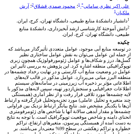
2
1
*
علی اکبر نظری سامانی
؛
محمود صمدی قشلاق
؛
آرش
1
ملکیان
1
دانشیار دانشکدۀ منابع طبیعی، دانشگاه تهران، کرج، ایران.
2
دانش آموختۀ کارشناسی ارشد آبخیزداری، دانشکدۀ منابع
طبیعی، دانشگاه تهران، کرج، ایران.
چکیده
در توسعه منابع آبی موجود، عوامل متعددی تأثیرگذار می‌باشد که
از جمله این عوامل می‌توان به نقش عوامل ساختاری نظیر
گسل‌ها، درز و شکاف‌ها و عوامل ژئومورفولوژیک همچون زبری
توپوگرافیکی منطقه اشاره کرد. این پژوهش به بررسی تأثیر این
عوامل در وضعیت منابع آب کارستی و در نهایت رخداد چشمه‌ها در
منطقه البرز میانی می‌پردازد. عوامل مذکور در قالب لایه‌های
اطلاعاتی مؤثر بر ذخیره آب زیرزمینی در سامانه‌های سیستم
اطلاعات جغرافیایی و سنجش‌ازدور تهیه، سپس لایه‌های مذکور با
لایه چشمه‌ها مورد تلاقی قرار رفت و از نظر آماری (همبستگی
چند متغیره و تحلیل عاملی) مورد تجزیه‌وتحلیل قرارگرفته و ارتباط
آن‌ها با یکدیگر مشخص شد. نتایج بیانگر ارتباط نزدیک بین فراوانی
چشمه‌ها و مقدار آبدهی سالانة آنها با شاخص های ژئومرفومتری
انحنای دامنه و شاخص موقعیت توپوگرافیک است. با توجه به نتایج
به دست آمده از همبستگی پیرسون، متغیرهای ارتفاع، تراکم
خطواره و تراکم زهکشی در سطح 99% معنی‌دار می‌باشند. بر