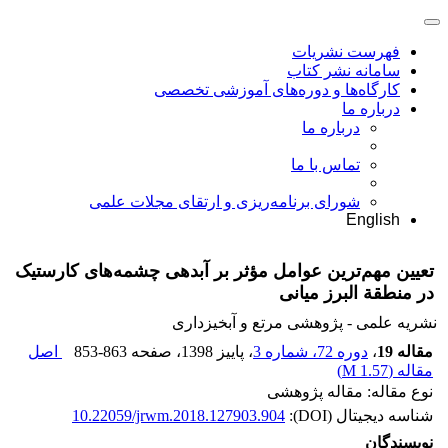
فهرست نشریات
سامانه نشر کتاب
کارگاه‌ها و دوره‌های آموزشی تخصصی
درباره ما
درباره ما
تماس با ما
شورای برنامه‌ریزی و ارتقای مجلات علمی
English
تعیین مهم‌ترین عوامل مؤثر بر آبدهی چشمه‌های کارستیک
در منطقة البرز میانی
نشریه علمی - پژوهشی مرتع و آبخیزداری
مقاله 19
،
دوره 72، شماره 3
، پاییز 1398
، صفحه
853-863
اصل
مقاله (
1.57 M
)
نوع مقاله: مقاله پژوهشی
شناسه دیجیتال (DOI):
10.22059/jrwm.2018.127903.904
نویسندگان