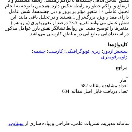
همین اساس آبدهی چشمه‌ها با تراکم زهکشی رابطه مستقیم و با
ارتفاع و تراکم خطواره رابطة عکس دارد. همچنین با توجه به انجام
تحلیل عاملی 17 متغیر مؤثر بر بروز و دبی چشمه‌ها، شش عامل
دارای مقدار ویژه بزرگ‌تر از 1 هستند و در تحلیل باقی ‌مانند. این
شش عامل می‌توانند تقریباً 73.5 درصد از تغییرپذیری (واریانس)
متغیرها را توضیح دهند. این روابط نشانگر نقش بارز عوامل مذکور
در استعدادیابی منابع آبی در مناطق کارستی می‌باشد.
کلیدواژه‌ها
سنجش‌ازدور
؛
زبری توپوگرافیکی
؛
کارست
؛
چشمه
؛
ژئومرفومتری
مراجع
آمار
تعداد مشاهده مقاله: 582
تعداد دریافت فایل اصل مقاله: 634
سامانه مدیریت نشریات علمی.
طراحی و پیاده سازی از
سیناوب