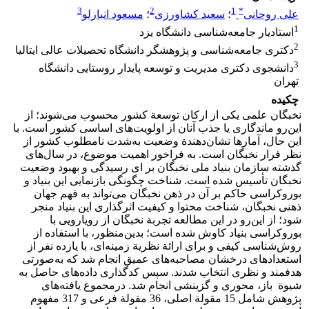
3
2
1
*
علی روحانی
؛
سعید کشاورزی
؛
مسعود انبارلو
1
استادیار جامعه‌شناسی دانشگاه یزد
2
دکتری جامعه‌شناسی و پژوهشگر دانشگاه تحصیلات عالی ایتالیا
3
دانشجوی دکتری مدیریت و توسعه پایدار روستایی دانشگاه
تهران
چکیده
نخبگان علمی یکی از ارکان توسعة کشور محسوب می‌شوند؛ از
این‌رو ماندگاری یا جذب آنان از اولویت‌های اساسی کشور است. با
این حال، آمارها نشان‌دهندة وضعیت به‌شدت نامطلوب کشور از
نظر فرار نخبگان است. به فراخور اهمیت موضوع، در سال‌های
گذشته سازمان بنیاد ملی نخبگان بر ای رسیدگی و بهبود وضعیت
نخبگان تأسیس شده است. شناخت چگونگی بازنمایی این بنیاد و
بوروکراسی حاکم بر آن در ذهن نخبگان می‌تواند به فهم جهان
ذهنی نخبگان، شناخت محتوا و کیفیت اثرگذاری این بنیاد منجر
شود؛ از این‌رو در این مطالعه تجربة نخبگان از رویارویی با
بوروکراسی بنیاد کاوش شده است؛ بدین‌منظور، با استفاده از
روش‌شناسی کیفی و برای ارائة نظریة زمینه‌ای، با یازده نفر از
استعدادهای درخشان مصاحبه‌های عمیق انجام شد که به‌صورتی
هدفمند و نظری انتخاب شدند. سپس کدگذاری داده‌های حاصل به
شیوة باز، محوری و گزینشی انجام شد. درمجموع یافته‌های
پژوهش شامل 15 مقولة اصلی، 36 مقولة فرعی و 317 مفهوم