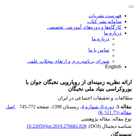
فهرست نشریات
سامانه نشر کتاب
کارگاه‌ها و دوره‌های آموزشی تخصصی
درباره ما
درباره ما
تماس با ما
شورای برنامه‌ریزی و ارتقای مجلات علمی
English
ارائه نظریه زمینه‌ای از رویارویی نخبگان جوان با
بوروکراسی بنیاد ملی نخبگان
مطالعات و تحقیقات اجتماعی در ایران
مقاله 5
،
دوره 8، شماره 4
، زمستان 1398
، صفحه
745-772
اصل
مقاله (
511.75 K
)
نوع مقاله: مقاله پژوهشی
شناسه دیجیتال (DOI):
10.22059/jisr.2019.276682.828
نویسندگان