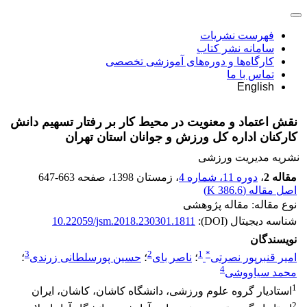
فهرست نشریات
سامانه نشر کتاب
کارگاه‌ها و دوره‌های آموزشی تخصصی
تماس با ما
English
نقش اعتماد و معنویت در محیط کار بر رفتار تسهیم دانش
کارکنان اداره کل ورزش و جوانان استان تهران
نشریه مدیریت ورزشی
مقاله 2
،
دوره 11، شماره 4
، زمستان 1398
، صفحه
647-663
اصل مقاله (
386.6 K
)
نوع مقاله: مقاله پژوهشی
شناسه دیجیتال (DOI):
10.22059/jsm.2018.230301.1811
نویسندگان
3
2
1
*
امیر قنبرپور نصرتی
؛
ناصر بای
؛
حسین پورسلطانی زرندی
؛
4
محمد سیاووشی
1
استادیار گروه علوم ورزشی، دانشگاه کاشان، کاشان، ایران
2