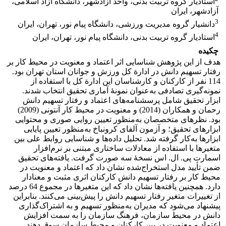
استادیار گروه تربیت بدنی، واحد آزادشهر، دانشگاه آزاد اسلامی،
آزادشهر، ایران
3
دانشیار گروه مدیریت ورزشی، دانشگاه پیام نور، تهران، ایران
4
استادیار گروه تربیت بدنی، دانشگاه پیام نور، تهران، ایران
چکیده
هدف از این پژوهش شناسایی اثر اعتماد و معنویت در محیط کار بر
رفتار تسهیم دانش در ادارة کل ورزش و جوانان استان تهران بود.
114 نفر از کارکنان و کارشناسان این ادارة کل با استفاده از
نمونه‌گیری تصادفی به‌عنوان نمونۀ آماری تحقیق انتخاب شدند.
ابزار تحقیق شامل پرسشنامه‌های اعتماد و رفتار تسهیم دانش
رحمان و همکاران (2014) و معنویت در محیط کار آنتونی (2009)
بود. نظرهای متخصصان به‌منظور تعیین روایی صوری و محتوایی
ابزارهای تحقیق؛ و آزمون آلفای کرونباخ به‌منظور تعیین پایایی
ابزارها به‌کار گرفته شد. تحلیل داده‌ها و شناسایی روابط علی بین
متغیرها با استفاده از معادلات ساختاری مبتنی بر نرم‌افزار
اسمارت پی. ال. اس نسخۀ سه صورت گرفت. یافته‌های تحقیق
ضمن تأیید مدل استخراج‌شده نشان داد که اعتماد و معنویت در
محیط کار بر رفتار تسهیم دانش کارکنان اثری مثبت و معنادار
دارد. همچنین یافته‌ها نشان داد که این متغیرها در مجموع 64 درصد
از تغییرات متغیر رفتار تسهیم دانش را پیش‌بینی می‌کنند. بنابراین
پیشنهاد می‌شود که مدیران به‌منظور تسهیم و به اشتراک‌گذاری
دانش در محیط سازمان، فرهنگ سازمان را به سمت افزایش
اعتماد و معنویت در بین کارکنان و محیط سازمان سوق دهند.