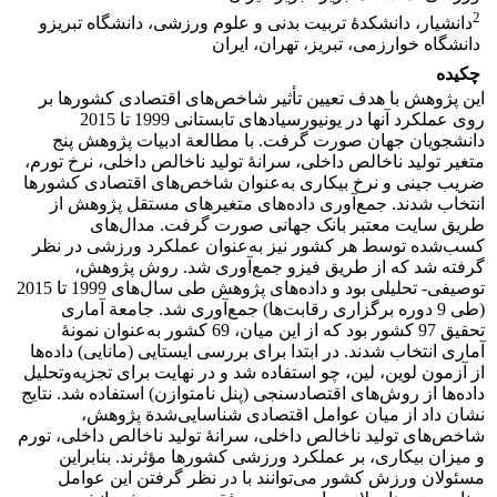
2
دانشیار، دانشکدۀ تربیت بدنی و علوم ورزشی، دانشگاه تبریزو
دانشگاه خوارزمی، تبریز، تهران، ایران
چکیده
این پژوهش با هدف تعیین تأثیر شاخص‌های اقتصادی کشورها بر
روی عملکرد آنها در یونیورسیادهای تابستانی 1999 تا 2015
دانشجویان جهان صورت گرفت. با مطالعة ادبیات پژوهش پنج
متغیر تولید ناخالص داخلی، سرانۀ تولید ناخالص داخلی، نرخ تورم،
ضریب جینی و نرخ بیکاری به‌عنوان شاخص‌های اقتصادی کشورها
انتخاب شدند. جمع‌آوری داده‌های متغیرهای مستقل پژوهش از
طریق سایت معتبر بانک جهانی صورت گرفت. مدال‌های
کسب‌شده توسط هر کشور نیز به‌عنوان عملکرد ورزشی در نظر
گرفته شد که از طریق فیزو جمع‌آوری شد. روش پژوهش،
توصیفی- تحلیلی بود و داده‌های پژوهش طی سال‌های 1999 تا 2015
(طی 9 دوره برگزاری رقابت‌ها) جمع‌آوری شد. جامعة آماری
تحقیق 97 کشور بود که از این میان، 69 کشور به‌عنوان نمونۀ
آماری انتخاب شدند. در ابتدا برای بررسی ایستایی (مانایی) داده‌ها
از آزمون لوین، لین، چو استفاده شد و در نهایت برای تجزیه‌وتحلیل
داده‌ها از روش‌های اقتصادسنجی (پنل نامتوازن) استفاده شد. نتایج
نشان داد از میان عوامل اقتصادی شناسایی‌شدة پژوهش،
شاخص‌های تولید ناخالص داخلی، سرانۀ تولید ناخالص داخلی، تورم
و میزان بیکاری، بر عملکرد ورزشی کشورها مؤثرند. بنابراین
مسئولان ورزش کشور می‌توانند با در نظر گرفتن این عوامل