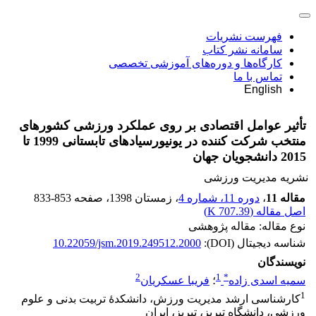
فهرست نشریات
سامانه نشر کتاب
کارگاه‌ها و دوره‌های آموزشی تخصصی
تماس با ما
English
تأثیر عوامل اقتصادی بر روی عملکرد ورزشی کشورهای
منتخب شرکت کننده در یونیورسیادهای تابستانی 1999 تا
2015 دانشجویان جهان
نشریه مدیریت ورزشی
مقاله 11
،
دوره 11، شماره 4
، زمستان 1398
، صفحه
833-853
اصل مقاله (
707.39 K
)
نوع مقاله: مقاله پژوهشی
شناسه دیجیتال (DOI):
10.22059/jsm.2019.249512.2000
نویسندگان
2
1
*
سمیه اسدی زاده
؛
فریبا عسکریان
1
کارشناسی ارشد مدیریت ورزش، دانشکدۀ تربیت بدنی و علوم
ورزشی، دانشگاه تبریز، تبریز، ایران