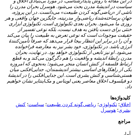
در این مقاله با روش پدیدارشناسی، در مورد بی‌بنیادی اخلاق و
سیاست در اندیشۀ مدرن بحث می‌شود. هوسرل بحران مدرن را
ناشی از «ریاضی‌گونه کردن طبیعت» می‌دانست. در این پروژه،
جهانِ برساخته‌شدۀ ریاضی‌وارِ مدرنیته، جایگزین جهان واقعی و هر
روزی ما می‌شود. بحران بعدی تکنولوژی است. تکنولوژی ابزاری
خنثی برای دست یافتن به هدف نیست، بلکه نوعی تفسیر از
حقیقت موجودات است که نوعی تعرض به طبیعت را بیان می‌کند
و آن را در برابر این انتظار بیجا قرار می‌دهد که صرفاً تأمین‌کنندۀ
انرژی باشد. در تکنولوژی، خود بشر نیز به معارضه فراخوانده
می‌شود. او نیز تابعی از تکنولوژی خواهد بود. در نهایت، بحران
مدرن رابطۀ اندیشه و واقعیت را هم دگرگون می‌کند و به قطع
ارتباط فلسفه از کنش انسان منجر می‌شود؛ به‌نحوی که امروزه
یکی از راهکارهای اساسی بیشتر اندیشمندان، جدایی‌افکنی میان
هستی‌شناسی و کنش بشری است. این جدایی‌افکنی را در اندیشۀ
دو فیلسوف اخلاق معاصر یعنی لویناس و مک‌اینتایر نشان خواهیم
داد.
کلیدواژه‌ها
اخلاق
؛
تکنولوژی
؛
ریاضی‌گونه کردن طبیعت
؛
سیاست
؛
کنش
بشری
؛
هوسرل
مراجع
آمار