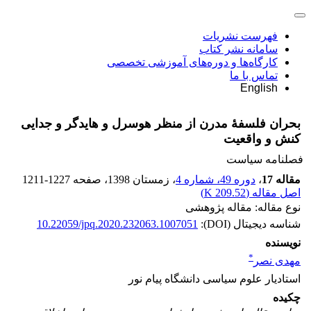
فهرست نشریات
سامانه نشر کتاب
کارگاه‌ها و دوره‌های آموزشی تخصصی
تماس با ما
English
بحران فلسفۀ مدرن از منظر هوسرل و هایدگر و جدایی
کنش و واقعیت
فصلنامه سیاست
مقاله 17
،
دوره 49، شماره 4
، زمستان 1398
، صفحه
1211-1227
اصل مقاله (
209.52 K
)
نوع مقاله: مقاله پژوهشی
شناسه دیجیتال (DOI):
10.22059/jpq.2020.232063.1007051
نویسنده
*
مهدی نصر
استادیار علوم سیاسی دانشگاه پیام نور
چکیده