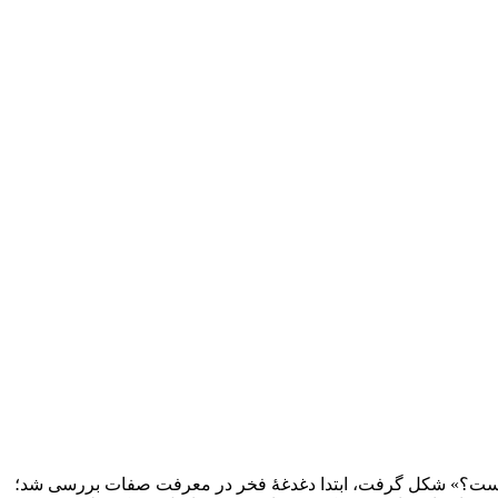
ه است؟» شکل گرفت، ابتدا دغدغۀ فخر در معرفت صفات بررسی شد؛