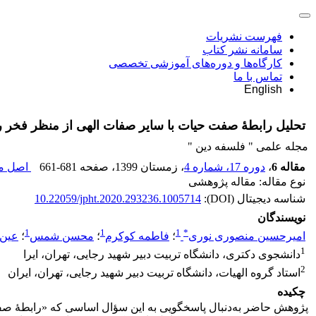
فهرست نشریات
سامانه نشر کتاب
کارگاه‌ها و دوره‌های آموزشی تخصصی
تماس با ما
English
تحلیل رابطۀ صفت حیات با سایر صفات الهی از منظر فخر 
مجله علمی " فلسفه دین "
مقاله 6
،
دوره 17، شماره 4
، زمستان 1399
، صفحه
661-681
اصل مق
نوع مقاله: مقاله پژوهشی
شناسه دیجیتال (DOI):
10.22059/jpht.2020.293236.1005714
نویسندگان
1
1
1
*
امیرحسین منصوری نوری
؛
فاطمه کوکرم
؛
محسن شمس
؛
عین 
1
دانشجوی دکتری، دانشگاه تربیت دبیر شهید رجایی، تهران، ایرا
2
استاد گروه الهیات، دانشگاه تربیت دبیر شهید رجایی، تهران، ایران
چکیده
پژوهش حاضر به‌دنبال پاسخگویی به این سؤال اساسی که «رابطۀ ص