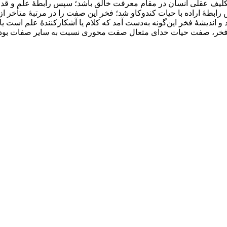
کلیف عقلی انسان در مقام معرفت خالق باشد؛ سپس رابطۀ علم و قدرت
رابطۀ اراده با حیات کندوکاو شد؛ فخر این صفت را در مرتبۀ متأخر ا
اندیشۀ فخر این‌گونه به‌دست آمد که کلام یا آشکارکنندۀ علم است ی
 فخر، صفت حیات خدای متعال صفت محوری نسبت به سایر صفات بوده و 