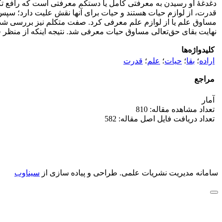
دغدغۀ او رسیدن به معرفتی کامل یا دستکم معرفتی است که رافع ت
قدرت، از لوازم حیات هستند و حیات برای آنها نقش علیت دارد؛ سپس 
مساوق علم یا از لوازم علم معرفی کرد. صفت متکلم نیز بررسی شد و 
نهایت بقای حق‌تعالی مساوق حیات معرفی شد. نتیجه اینکه از منظر
کلیدواژه‌ها
اراده
؛
بقا
؛
حیات
؛
علم
؛
قدرت
مراجع
آمار
تعداد مشاهده مقاله: 810
تعداد دریافت فایل اصل مقاله: 582
سامانه مدیریت نشریات علمی.
طراحی و پیاده سازی از
سیناوب