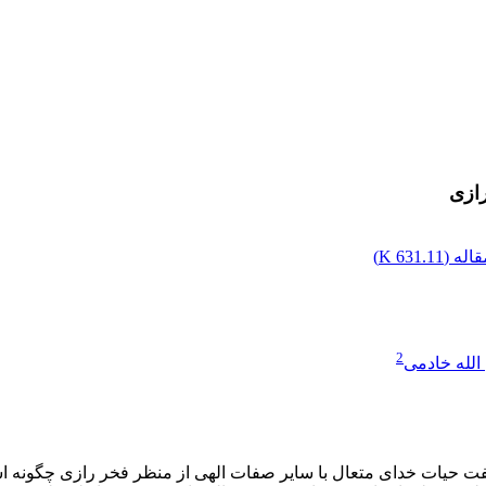
رازی
اله (
631.11 K
)
2
الله خادمی
فت حیات خدای متعال با سایر صفات الهی از منظر فخر رازی چگون