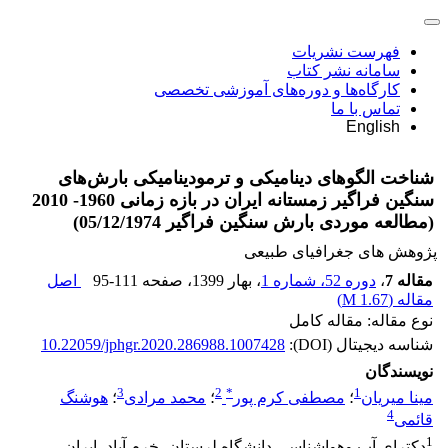
فهرست نشریات
سامانه نشر کتاب
کارگاه‌ها و دوره‌های آموزشی تخصصی
تماس با ما
English
شناخت الگوهای دینامیکی و ترمودینامیکی بارش‌های
سنگین فراگیر زمستانه ایران در بازه زمانی 1960- 2010
(مطالعه موردی بارش سنگین فراگیر 05/12/1974)
پژوهش های جغرافیای طبیعی
مقاله 7
،
دوره 52، شماره 1
، بهار 1399
، صفحه
95-111
اصل
مقاله (
1.67 M
)
نوع مقاله: مقاله کامل
شناسه دیجیتال (DOI):
10.22059/jphgr.2020.286988.1007428
نویسندگان
3
2
*
1
مینا میریان
؛
مصطفی کرم پور
؛
محمد مرادی
؛
هوشنگ
4
قائمی
1
دکترای آب‏ وهواشناسی دانشگاه لرستان، خرم ‏آباد، ایران