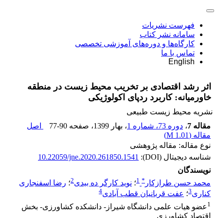
فهرست نشریات
سامانه نشر کتاب
کارگاه‌ها و دوره‌های آموزشی تخصصی
تماس با ما
English
اثر رشد اقتصادی بر تخریب محیط زیست در منطقه
خاورمیانه: کاربرد ردپای اکولوژیکی
نشریه محیط زیست طبیعی
مقاله 7
،
دوره 73، شماره 1
، بهار 1399
، صفحه
77-90
اصل
مقاله (
1.01 M
)
نوع مقاله: مقاله پژوهشی
شناسه دیجیتال (DOI):
10.22059/jne.2020.261850.1541
نویسندگان
2
1
*
محمد حسن طرازکار
؛
نوید کارگر ده بیدی
؛
رضا اسفنجاری
4
3
کناری
؛
عفت قربانیان قطب آبادی
1
عضو هیات علمی دانشگاه شیراز- دانشکده کشاورزی- بخش
اقتصاد کشاورزی