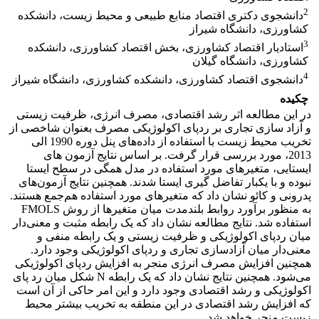
2
دانشجوی دکتری اقتصاد منابع طبیعی و محیط زیست، دانشکده
کشاورزی، دانشگاه شیراز
3
استادیار اقتصاد کشاورزی، بخش اقتصاد کشاورزی، دانشکده
کشاورزی، دانشگاه گیلان
4
دانشجوی اقتصاد کشاورزی، دانشکده کشاورزی، دانشگاه شیراز
چکیده
در این مطالعه اثر رشد اقتصادی، مصرف انرژی، ظرفیت زیستی
و آزاد سازی تجاری بر ردپای اکولوژیکی مصرف بعنوان شاخصی از
تخریب محیط زیست با استفاده از داده‌های پنل دوره 1990 الی
2013، مورد بررسی قرار گرفت. بر اساس نتایج آزمون های
ایستایی، متغیرهای مورد استفاده در مدل همگی در سطح ایستا
نبوده و با یکبار تفاضل گیری ایستا شدند. همچنین نتایج آزمون‌های
پدرونی و کائو نشان داد که متغیرهای مورد استفاده هم‌جمع هستند.
به منظور برآورد روابط بلندمدت میان متغیرها از روش FMOLS
استفاده شد. نتایج مطالعه نشان داد که یک رابطه مثبت و معنی‌دار
میان ردپای اکولوژیکی و ظرفیت زیستی و یک رابطه منفی و
معنی‌دار میان آزادسازی تجاری و ردپای اکولوژیکی وجود دارد.
همچنین افزایش مصرف انرژی منجر به افزایش ردپای اکولوژیکی
می‌شود. همچنین نتایج نشان داد که یک رابطه N شکل میان رد پای
اکولوژیکی و رشد اقتصادی وجود دارد و این امر حاکی از آن است
که افزایش رشد اقتصادی در این منطقه به تخریب بیشتر محیط
زیست منجر خواهد شد.