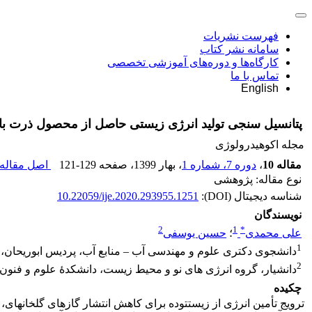
فهرست نشریات
سامانه نشر کتاب
کارگاه‌ها و دوره‌های آموزشی تخصصی
تماس با ما
English
پتانسیل سنجی تولید انرژی زیستی حاصل از محصول ذرت با 
مجله اکوهیدرولوژی
مقاله 10
،
دوره 7، شماره 1
، بهار 1399
، صفحه
121-129
اصل مقاله 
نوع مقاله: پژوهشی
شناسه دیجیتال (DOI):
10.22059/ije.2020.293955.1251
نویسندگان
2
1
*
علی محمدی
؛
حسین یوسفی
1
دانشجوی دکتری علوم و مهندسی آب – منابع آب، پردیس ابوریحان، 
2
دانشیار، گروه انرژی‏ های نو و محیط ‏زیست، دانشکدۀ علوم و فنون 
چکیده
ترویج تأمین انرژی از زیست‏توده برای کاهش انتشار گازهای گلخانه‏