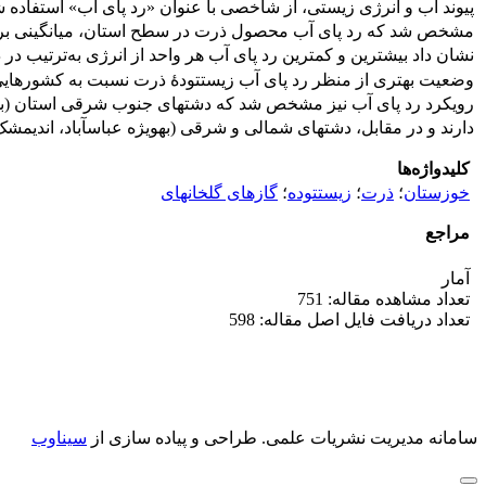
پیوند آب و انرژی زیستی، از شاخصی با عنوان «رد پای آب» استفاده
مشخص شد که رد پای آب محصول ذرت در سطح استان، میانگینی برابر 
نشان داد بیشترین و کمترین رد پای آب هر واحد از انرژی به‌ترتیب در 
وضعیت بهتری از منظر رد پای آب زیست‏تودۀ ذرت نسبت به کشورهایی نظیر زیمباوه
رویکرد رد پای آب نیز مشخص شد که دشت‏های جنوب شرقی استان (به‏ویژه بهبهان
دارند و در مقابل، دشت‏های شمالی و شرقی (به‏ویژه عباس‏آباد، اندیمشک، صیدون
کلیدواژه‌ها
خوزستان
؛
ذرت
؛
زیست‏توده
؛
گازهای گلخانه‏ای
مراجع
آمار
تعداد مشاهده مقاله: 751
تعداد دریافت فایل اصل مقاله: 598
سامانه مدیریت نشریات علمی.
طراحی و پیاده سازی از
سیناوب