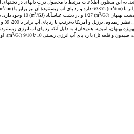
 شد. به این منظور، اطلاعات مرتبط با محصول ذرت دانه‏ای در دشت‏ها
3
3
با (m
/ton) 6/3355 دارد و رد پای آب زیست‏تودۀ آن نیز برابر با (m
3
3
دشت بهبهان (m
/GJ) 1/27 و در دشت عباس‏آباد (m
/GJ) 10 وجود دارد. بر این اساس، استان خوزستان با میانگین رد پای آب (m
، برزیل و آمریکا به‌ترتیب با رد پای آب برابر با 200، 39 و 18 (m
، امیدیه، هندیجان)، به دلیل آنکه رد پای آب انرژی زیست‏تودۀ آنها ‌بین 12 ت
3
 و قلعه تل) با رد پای آب انرژی زیستی 10 تا 9/10 (m
/GJ)، اولویت زیادی برای استفاده از زیست‏تودۀ ذرت برای تولید انرژی دارند.