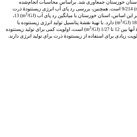
ی استان خوزستان جمع‏آوری شد. براساس محاسبات انجام‌شده
/ton) 9/214 است. همچنین، بررسی رد پای آب انرژی زیست‏تودۀ ذرت
3
/GJ) 13،
3
/GJ) دارد. با تهیۀ نقشۀ پتانسیل تولید انرژی زیست‏توده با
3
ا 1/27 (m
/GJ) است، اولویت کمی برای تولید زیست‏توده