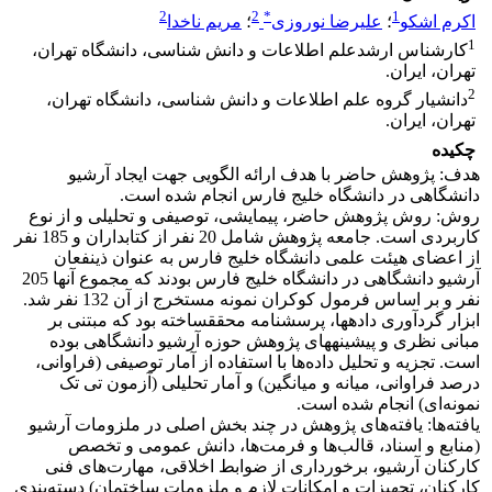
2
2
*
1
اکرم اشکو
؛
علیرضا نوروزی
؛
مریم ناخدا
1
کارشناس ارشدعلم اطلاعات و دانش شناسی، دانشگاه تهران،
تهران، ایران.
2
دانشیار گروه علم اطلاعات و دانش شناسی، دانشگاه تهران،
تهران، ایران.
چکیده
هدف: پژوهش حاضر با هدف ارائه الگویی جهت ایجاد آرشیو
دانشگاهی در دانشگاه خلیج فارس انجام شده است.
روش‌: روش پژوهش حاضر، پیمایشی، توصیفی و تحلیلی و از نوع
کاربردی است. جامعه پژوهش شامل 20 نفر از کتابداران و 185 نفر
از اعضای هیئت علمی دانشگاه خلیج فارس به عنوان ذی‏نفعان
آرشیو دانشگاهی در دانشگاه خلیج فارس بودند که مجموع آن‏ها 205
نفر و بر اساس فرمول کوکران نمونه مستخرج از آن 132 نفر شد.
ابزار گردآوری داده‏ها، پرسشنامه محقق‏ساخته بود که مبتنی بر
مبانی نظری و پیشینه‏های پژوهش حوزه آرشیو دانشگاهی بوده
است. تجزیه و تحلیل داده‌ها با استفاده از آمار توصیفی (فراوانی،
درصد فراوانی، میانه و میانگین) و آمار تحلیلی (آزمون تی تک
نمونه‌ای) انجام شده است.
یافته‌ها: یافته‌های پژوهش در چند بخش اصلی در ملزومات آرشیو
(منابع و اسناد، قالب‌ها و فرمت‌ها، دانش عمومی و تخصص
کارکنان آرشیو، برخورداری از ضوابط اخلاقی، مهارت‌های فنی
کارکنان، تجهیزات و امکانات لازم و ملزومات ساختمان) دسته‌بندی