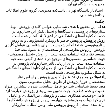
مدیریت، دانشگاه تهران
3
استاد‌یار دانشگاه تهران، دانشکده مدیریت، گروه علوم اطلاعات
و دانش شناسی
چکیده
هدف
: این تحقیق با هدف شناسایی عوامل کلیدی پژوهش، تهیۀ
سناریوهای پژوهشی دانشگاه‌‏ها و تحلیل نقش این سناریوها بر
خدمات کتابخانه‏‌های دانشگاهی در افق 1413 انجام شده است.
روش پژوهش
: پژوهش حاضر با رویکرد آینده‌پژوهی و به روش
سناریونویسی GBN انجام شده‌است. برای شناسایی عوامل کلیدی
پژوهش از روش نظرسنجی از متخصصان به شیوۀ مصاحبۀ
نیمه‌ساختاریافته استفاده شده است. از روش «تحلیل مضمونی»
جهت شناسایی مضمون‌های موجود در داده‌های کیفی مصاحبه
استفاده شده است. برای ارزیابی تأثیر سناریوهای پژوهش بر
خدمات کتابخانه‌های دانشگاهی، از مدیران کتابخانه‌های دانشگاهی
به شکل مکتوب نظرسنجی شده است.
یافته‌ها
: در مجموع، 24 عامل کلیدی پژوهش براساس نظر
متخصصان حوزۀ پژوهش از طریق تحلیل مضمونی منون
مصاحبه‌ها شناسایی شد. دو عامل شناسایی شده با بیشترین میزان
اهمیت و عدم قطعیت جهت تدوین سناریوهای پژوهش عبارتند از:
عامل «وضعیت همکاری علمی و پژوهشی بین‌المللی»، و عامل
«رویکرد دولت به پژوهش». چهارسناریو برای پژوهش دانشگاه‌ها
ارائه شده است : 1. رونق پژوهش ملی و بین‌المللی، سازوکار