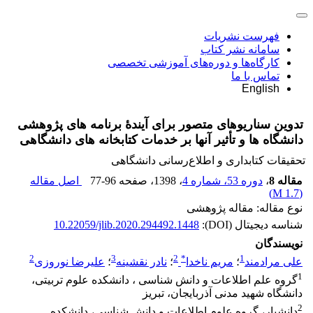
فهرست نشریات
سامانه نشر کتاب
کارگاه‌ها و دوره‌های آموزشی تخصصی
تماس با ما
English
تدوین سناریوهای متصور برای آیندۀ برنامه های پژوهشی
دانشگاه ها و تأثیر آنها بر خدمات کتابخانه های دانشگاهی
تحقیقات کتابداری و اطلاع‌رسانی دانشگاهی
مقاله 8
،
دوره 53، شماره 4
، 1398
، صفحه
77-96
اصل مقاله
)
1.7 M
(
نوع مقاله: مقاله پژوهشی
شناسه دیجیتال (DOI):
10.22059/jlib.2020.294492.1448
نویسندگان
2
3
2
*
1
علی مرادمند
؛
مریم ناخدا
؛
نادر نقشینه
؛
علیرضا نوروزی
1
گروه علم اطلاعات و دانش شناسی ، دانشکده علوم تربیتی،
دانشگاه شهید مدنی آذربایجان، تبریز
2
دانشیار، گروه علوم اطلاعات و دانش شناسی، دانشکده