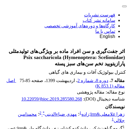
فهرست نشریات
سامانه نشر کتاب
کارگاه‌ها و دوره‌های آموزشی تخصصی
تماس با ما
English
اثر جفت‌گیری و سن افراد ماده بر ویژگی‌های تولیدمثلی
Psix saccharicola (Hymenoptera: Scelionidae)
پارازیتویید تخم سن‌های‌ سبز پسته
کنترل بیولوژیک آفات و بیماری های گیاهی
مقاله 7
،
دوره 8، شماره 2
، اردیبهشت 1399
، صفحه
75-85
اصل
مقاله (
853.1 K
)
نوع مقاله: مقاله پژوهشی
شناسه دیجیتال (DOI):
10.22059/jbioc.2019.285580.268
نویسندگان
2
*
1
زهرا غلامعلی&lrm;زاده
؛
مهدی ضیاءالدینی
؛
محمدامین
1
جلالی
1
گروه گیاهپزشکی، دانشکده کشاورزی، دانشگاه ولی&lrm;عصر