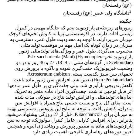
(عج) رفسنجان
2
دانشگاه ولی عصر (عج) رفسنجان
چکیده
زنبورهای ریزجثه‌ی پارازیتویید تخم که جایگاه مهمی در کنترل
زیستی آفات دارند، در اکوسیستمی پویا به کاوش تخم‌های کوچک
میزبان می‌پردازند. با توجه به محدودیت طول عمر، دسترسی به
میزبان در زمان کوتاه یک اصل مهم در موفقیت تولیدمثلی
محسوب می‌گردد. طول عمر و ویژگی‌های تولیدمثلی زنبور
پارازیتویید تخمPsix saccharicola (Mani) (Hymenoptera:
Scelionidae) در گروه‌های سنی 1، 9، 18، 27 و 36 روز و در دو
وضعیت فیزیولوژیک جفت‌گیری نموده و باکره با پرورش روی
تخم‎های سن سبز یکدست پسته، Acrosternum arabicun
(Hem.:Pentatomidae) تعیین شد. افزایش سن زنبور ماده باعث
کاهش تدریجی بارآوری شد، ولی جفت‌گیری بر طول عمر ماده‎ها
اثر قابل توجهی نداشت. جفت‌گیری افراد ماده منجر به تحریک
اندام‌های تولیدمثلی و افزایش تولید نتاج در طولانی‌ مدت شده
است. بقای کل نتاج و نسبت جنسی نتاج همراه با افزایش سن
مادران، کاهش یافت. با توجه به نتایج این پژوهش، دسترسی بهینه
به میزبان برای P. saccharicola، قبل از 27 روزگی پیشنهاد می‌شود.
بنابراین، برای افزایش کارایی عامل کنترل بیولوژیک، توجه به سن
پارازیتوییدهای ماده به منظور پرورش و رهاسازی انبوه و همچنین
تعیین دوره‌های رهاسازی تلقیحی، اهمیت زیادی دارد.