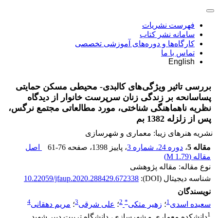
فهرست نشریات
سامانه نشر کتاب
کارگاه‌ها و دوره‌های آموزشی تخصصی
تماس با ما
English
بررسی تاثیر ویژگی‌های کالبدی- محیطی مسکن حمایتی
پساسانحه بر زندگی زنان سرپرست خانوار از دیدگاه
نظریه ناهماهنگی شناختی، مورد مطالعاتی مجتمع نرگس،
پس از زلزله 1382 بم
نشریه هنرهای زیبا: معماری و شهرسازی
مقاله 5
،
دوره 24، شماره 3
، پاییز 1398
، صفحه
61-76
اصل
مقاله (
1.79 M
)
نوع مقاله: مقاله پژوهشی
شناسه دیجیتال (DOI):
10.22059/jfaup.2020.288429.672338
نویسندگان
4
3
2
*
1
سعیده اسدی
؛
زهیر متکی
؛
علی شرقی
؛
مریم دهقانی
1
دانشکده معماری و شهرسازی، دانشگاه تربیت دبیر شهید