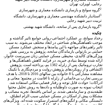
رجایی، لویزان، تهران
2
گروه سوانح و بازسازی دانشکده معماری و شهرسازی
3
استادیار دانشکده مهندسی معماری و شهرسازی، دانشگاه
تربیت دبیر شهید رجایی
4
گروه بازسازی پس از سانحه، دانشگاه شهید بهشتی
چکیده
رخداد سوانح، بر عملکرد اجتماعی-روانی جوامع تاثیر گذاشته و
موجب ناهماهنگی‌های شناختی در ابعاد مختلف می‌شوند. به سبب
تاثیر راهبردهای مواجهه با این پیامدها و سنجش عملکرد مسکن
حمایتی بر بازتوانی بازماندگان سانحه، پژوهش به بررسی نقش
ویژگی‌های کالبدی- محیطی مسکن حمایتی زنان سرپرست خانوار،
ارائه شده توسط بنیادی خیریه، در فرایند کاهش ناهماهنگی‌ها و
تجارب تروماتیک پس از زلزله 1382 بم، پرداخته است. پژوهش
اکتشافی و از رویکردهای پژوهش-روایت و مردم‌نگاری با تکینک‌
مشاهده مشارکتی با 8 خانواده بین سالهای 2016 تا 2018، با هدف
بررسی تجارب بی‌خانمانی از زلزله تا اقامت در مجتمع؛ معانی و
ادراکات؛ حوادث قابل توجه و رفتار فضایی-مکانی استفاده شد.
انتخاب نمونه به صورت داوطلبانه و داده‌ها به روش تحلیل محتوا
طبقه‌بندی و سازماندهی شدند. بر اساس یافته‌ها، تجربه مصائب و
مشکلات پیش از اسکان در مسکن حمایتی سبب الزام انطباق،
دلبستگی مکانی و انگیزه‌های استمرار سکونت شده-اند. ویژگی‌های
کالبدی- محیطی پاسخگو و سازگار با انگیزه‌ها، حمایت مالی و