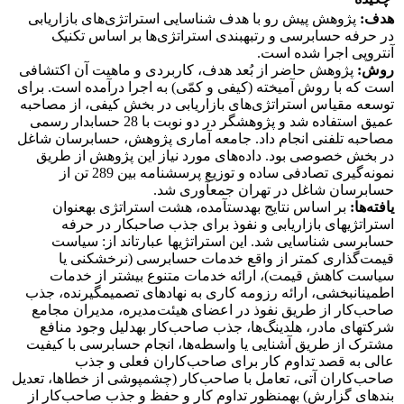
هدف:
پژوهش پیش رو با هدف شناسایی استراتژی‌های بازاریابی
در حرفه حسابرسی و رتبه‎بندی استراتژی‌ها بر اساس تکنیک
آنتروپی اجرا شده است.
روش:
پژوهش حاضر از بُعد هدف، کاربردی و ماهیت آن اکتشافی
است که با روش آمیخته (کیفی و کمّی) به اجرا درآمده است. برای
توسعه مقیاس استراتژی‌های بازاریابی در بخش کیفی، از مصاحبه
عمیق استفاده شد و پژوهشگر در دو نوبت با 28 حسابدار رسمی
مصاحبه تلفنی انجام داد. جامعه آماری پژوهش، حسابرسان شاغل
در بخش خصوصی بود. داده‌های مورد نیاز این پژوهش از طریق
نمونه‌گیری تصادفی ساده و توزیع پرسش‎نامه بین 289 تن از
حسابرسان شاغل در تهران جمع‎آوری شد.
یافته‌ها:
بر اساس نتایج به‎دست‎آمده، هشت استراتژی به‎عنوان
استراتژی‎های بازاریابی و نفوذ برای جذب صاحب‎کار در حرفه
حسابرسی شناسایی شد. این استراتژی‎ها عبارت‎اند از: سیاست
قیمت‌گذاری کمتر از واقع خدمات حسابرسی (نرخ‎شکنی یا
سیاست کاهش قیمت)، ارائه خدمات متنوع بیشتر از خدمات
اطمینان‎بخشی، ارائه رزومه کاری به نهادهای تصمیم‎گیرنده، جذب
صاحب‌کار از طریق نفوذ در اعضای هیئت‌مدیره، مدیران مجامع
شرکت‎های مادر، هلدینگ‌ها، جذب صاحب‌کار به‎دلیل وجود منافع
مشترک از طریق آشنایی یا واسطه‌ها، انجام حسابرسی با کیفیت
عالی به قصد تداوم کار برای صاحب‌کاران فعلی و جذب
صاحب‌کاران آتی، تعامل با صاحب‌کار (چشم‎پوشی از خطا‎ها، تعدیل
بند‎های گزارش) به‎منظور تداوم کار و حفظ و جذب صاحب‌کار از