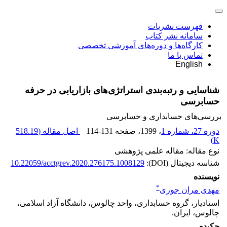
فهرست نشریات
سامانه نشر کتاب
کارگاه‌ها و دوره‌های آموزشی تخصصی
تماس با ما
English
شناسایی و رتبه‌بندی استراتژی‌های بازاریابی در حرفه
حسابرسی
بررسی‏‌های حسابداری و حسابرسی
دوره 27، شماره 1
، 1399
، صفحه
114-131
اصل مقاله (
518.19
)
K
نوع مقاله: مقاله علمی پژوهشی
شناسه دیجیتال (DOI):
10.22059/acctgrev.2020.276175.1008129
نویسنده
*
مهدی مران جوری
استادیار، گروه حسابداری، واحد چالوس، دانشگاه آزاد اسلامی،
چالوس، ایران.
چکیده