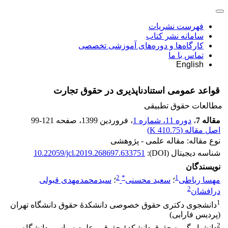
فهرست نشریات
سامانه نشر کتاب
کارگاه‌ها و دوره‌های آموزشی تخصصی
تماس با ما
English
قواعد عمومی استنادناپذیری در حقوق تجارت
مطالعات حقوق تطبیقی
مقاله 7
،
دوره 11، شماره 1
، فروردین 1399
، صفحه
99-121
اصل مقاله (
410.75 K
)
نوع مقاله: مقاله علمی - پژوهشی
شناسه دیجیتال (DOI):
10.22059/jcl.2019.268697.633751
نویسندگان
2
*
1
مهسا رباطی
؛
سعید محسنی
؛
سیدمحمدمهدی قبولی
2
درافشان
1
دانشجوی دکتری حقوق خصوصی دانشکدۀ حقوق دانشگاه تهران
(پردیس فارابی)
2
دانشیار گروه حقوق دانشکدۀ حقوق و علوم سیاسی دانشگاه