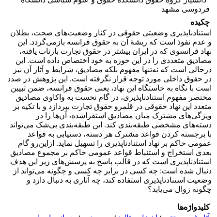
فردوسی مشهد
چکیده
استنادناپذیری وضعیتی حقوقی در کنار وضعیت‌های صحت، بطلان
و عدم نفوذ است که ریشۀ آن به حقوق فرانسه بازمی‌گردد. این
نهاد فرانسوی که در ایران بیشتر در حقوق تجارت بازتاب یافته،
مصادیق متعددی را در این حوزه به خود اختصاص داده است. این
درحالی است که نه‌تنها مفهوم بلکه مصادیق، شرایط و آثار آن نیز
در حقوق داخلی مورد توجه قرار نگرفته است. این پژوهش در صدد
است با نگاه به خاستگاه این نهاد، یعنی حقوق فرانسه، ضمن تبیین
مختصر مفهوم استنادناپذیری، در گام نخست به واکاوی مصادیق
متعدد این نهاد حقوقی در قلمرو حقوق تجارت بپردازد و با تکیه بر
ویژگی‌های مشترک میان مصادیق استقراشده، آن‌ها را در
دسته‌های مشخصی طبقه‌بندی کند. این طبقه‌بندی بی‌شک می‌تواند
با برجسته کردن قواعد مشترک هر دسته، دستیابی به قواعد
عمومی حاکم بر نهاد استنادناپذیری را تسهیل نماید. از‌این‌رو گام
بعدی استخراج و استنباط قواعد عمومی حاکم بر مجموع مصادیق
استنادناپذیری است که در قالب پاسخ به پرسش‌های زیر این هدف
دنبال شده است: چه کسی در برابر چه کسی و چگونه می‌تواند از
وضعیت استنادناپذیری استفاده کند، چه آثاری به دنبال دارد و
چگونه زوال می‌یابد؟
کلیدواژه‌ها