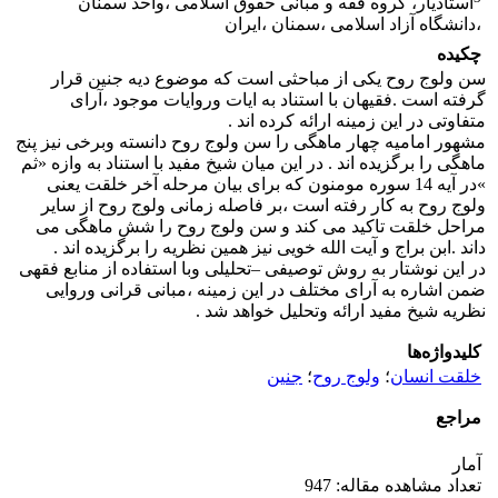
استادیار، گروه فقه و مبانی حقوق اسلامی ،واحد سمنان
،دانشگاه آزاد اسلامی ،سمنان ،ایران
چکیده
سن ولوج روح یکی از مباحثی است که موضوع دیه جنین قرار
گرفته است .فقیهان با استناد به ایات وروایات موجود ،آرای
متفاوتی در این زمینه ارائه کرده اند .
مشهور امامیه چهار ماهگی را سن ولوج روح دانسته وبرخی نیز پنج
ماهگی را برگزیده اند . در این میان شیخ مفید با استناد به وازه «ثم
»در آیه 14 سوره مومنون که برای بیان مرحله آخر خلقت یعنی
ولوج روح به کار رفته است ،بر فاصله زمانی ولوج روح از سایر
مراحل خلقت تاکید می کند و سن ولوج روح را شش ماهگی می
داند .ابن براج و آیت الله خویی نیز همین نظریه را برگزیده اند .
در این نوشتار به روش توصیفی –تحلیلی وبا استفاده از منابع فقهی
ضمن اشاره به آرای مختلف در این زمینه ،مبانی قرانی وروایی
نظریه شیخ مفید ارائه وتحلیل خواهد شد .
کلیدواژه‌ها
خلقت انسان
؛
ولوج روح
؛
جنین
مراجع
آمار
تعداد مشاهده مقاله: 947