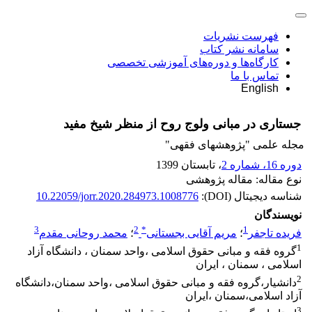
فهرست نشریات
سامانه نشر کتاب
کارگاه‌ها و دوره‌های آموزشی تخصصی
تماس با ما
English
جستاری در مبانی ولوج روح از منظر شیخ مفید
مجله علمی "پژوهشهای فقهی"
دوره 16، شماره 2
، تابستان 1399
نوع مقاله: مقاله پژوهشی
شناسه دیجیتال (DOI):
10.22059/jorr.2020.284973.1008776
نویسندگان
3
2
*
1
فریده تاجفر
؛
مریم آقایی بجستانی
؛
محمد روحانی مقدم
1
گروه فقه و مبانی حقوق اسلامی ،واحد سمنان ، دانشگاه آزاد
اسلامی ، سمنان ، ایران
2
دانشیار،گروه فقه و مبانی حقوق اسلامی ،واحد سمنان،دانشگاه
آزاد اسلامی،سمنان ،ایران
3