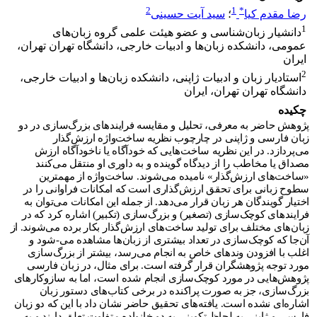
2
1
*
رضا مقدم کیا
؛
سید آیت حسینی
1
دانشیار زبان‌شناسی و عضو هیئت علمی گروه زبان‌های
عمومی، دانشکده زبان‌ها و ادبیات خارجی، دانشگاه تهران تهران،
ایران
2
استادیار زبان و ادبیات ژاپنی، دانشکده زبان‌ها و ادبیات خارجی،
دانشگاه تهران تهران، ایران
چکیده
پژوهش حاضر به معرفی، تحلیل و مقایسه فرایندهای بزرگ‌سازی در دو
زبان فارسی و ژاپنی در چارچوب نظریه ساخت‌واژه ارزش‌گذار
می‌پردازد. در این نظریه ساخت‌هایی که خودآگاه یا ناخودآگاه ارزش
مصداق یا مخاطب را از دیدگاه گوینده و به داوری او منتقل می‌کنند
«ساخت‌های ارزش‌گذار» نامیده می‌شوند. ساخت‌واژه از مهمترین
سطوح زبانی برای تحقق ارزش‌گذاری است که امکانات فراوانی را در
اختیار گویندگان هر زبان قرار می‌دهد. از جمله این امکانات می‌توان به
فرایندهای کوچک‌سازی (تصغیر) و بزرگ‌سازی (تکبیر) اشاره کرد که در
زبان‌های مختلف برای تولید ساخت‌های ارزش‌گذار بکار برده می‌شوند. از
آن‌جا که کوچک‌سازی در تعداد بیشتری از زبان‌ها مشاهده می-شود و
اغلب با افزودن وندهای خاص به انجام می‌رسد، بیشتر از بزرگ‌سازی
مورد توجه پژوهشگران قرار گرفته است. برای مثال، در زبان فارسی
پژوهش‌هایی در مورد کوچک‌سازی انجام شده است، اما به سازوکارهای
بزرگ‌سازی، جز به صورت پراکنده در برخی کتاب‌های دستور زبان
اشاره‌ای نشده است. یافته‌های تحقیق حاضر نشان داد با این که دو زبان
فارسی و ژاپنی به لحاظ تکوینی به دو خانواده متفاوت تعلق دارند و به