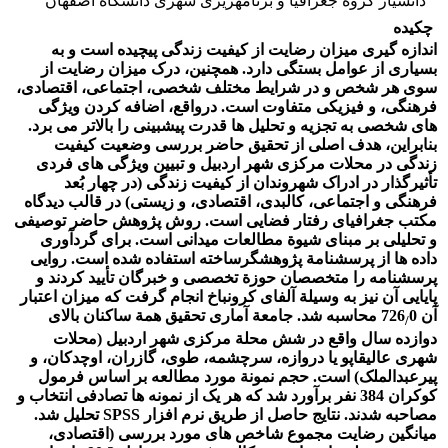
دانشیار گروه جغرافیا و برنامه‏ریزی شهری دانشگاه اصفهان
چکیده
اندازه‏ گیری میزان رضایت از کیفیت زندگی پیچیده است و به
بسیاری از عوامل بستگی دارد. همچنین، درک میزان رضایت از
سوی هر شخص و در شرایط مختلف شخصی، اجتماعی، اقتصادی،
فرهنگی، و فیزیکی متفاوت است. درواقع، اضافه‏ کردن ویژگی
‏های شخصی به تجزیه و تحلیل‏ ها قدرت پیش‏بینی را بالاتر می‏ برد.
بنابراین، هدف اصلی از تحقیق حاضر بررسی وضعیت کیفیت
زندگی در محلات مرکزی شهر اردبیل و تبیین ویژگی ‏های فردی
تأثیرگذار در ادراک شهروندان از کیفیت زندگی (در چهار بُعد
فرهنگی و اجتماعی، کالبدی، اقتصادی، و زیستی) در قالب دیدگاه
مکتب جغرافیای رفتار فضایی است. روش پژوهش حاضر توصیفی
و تحلیلی بر مبنای شیوة مطالعات میدانی است. برای گردآوری
داده ‏ها از پرسش‏نامة پژوهشگرساخته استفاده شده است. روایی
پرسش‏نامه را متخصصان حوزة تخصصی و خبرگان تأیید کردند و
پایایی آن نیز به وسیلة آلفای کرونباخ انجام گرفت که میزان اعتبار
آن 726
0 محاسبه شد. جامعة آماری تحقیق همة ساکنان بالای
/
دوازده سال واقع در شش محلة مرکزی شهر اردبیل (محلات
شهری عالی‏قاپو یا دروازه، سرچشمه، طوی، گازران، اوچدکان، و
پیرعبدالملک) است. حجم نمونة مورد مطالعه بر اساس فرمول
کوکران 384 نفر برآورد شد که هر یک از نمونه‏ ها تصادفی انتخاب و
مصاحبه شدند. نتایج حاصل از طریق نرم ‏افزار
SPSS
تحلیل شد.
میانگین رضایت مجموع شاخص‏ های مورد بررسی (اقتصادی،