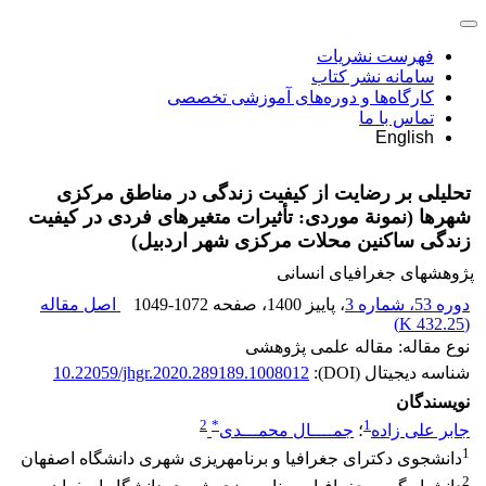
فهرست نشریات
سامانه نشر کتاب
کارگاه‌ها و دوره‌های آموزشی تخصصی
تماس با ما
English
تحلیلی بر رضایت از کیفیت زندگی در مناطق مرکزی
شهرها (نمونة موردی: تأثیرات متغیرهای فردی در کیفیت
زندگی ساکنین محلات مرکزی شهر اردبیل)
پژوهشهای جغرافیای انسانی
دوره 53، شماره 3
، پاییز 1400
، صفحه
1049-1072
اصل مقاله
)
432.25 K
(
نوع مقاله: مقاله علمی پژوهشی
شناسه دیجیتال (DOI):
10.22059/jhgr.2020.289189.1008012
نویسندگان
2
*
1
جابر علی زاده
؛
جمــــال محمـــدی
1
دانشجوی دکترای جغرافیا و برنامه‏ریزی شهری دانشگاه اصفهان
2