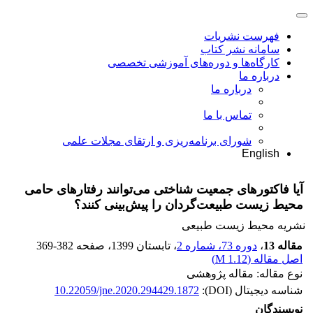
فهرست نشریات
سامانه نشر کتاب
کارگاه‌ها و دوره‌های آموزشی تخصصی
درباره ما
درباره ما
تماس با ما
شورای برنامه‌ریزی و ارتقای مجلات علمی
English
آیا فاکتورهای جمعیت شناختی می‌توانند رفتارهای حامی
محیط زیست طبیعت‌گردان را پیش‌بینی کنند؟
نشریه محیط زیست طبیعی
مقاله 13
،
دوره 73، شماره 2
، تابستان 1399
، صفحه
369-382
اصل مقاله (
1.12 M
)
نوع مقاله: مقاله پژوهشی
شناسه دیجیتال (DOI):
10.22059/jne.2020.294429.1872
نویسندگان