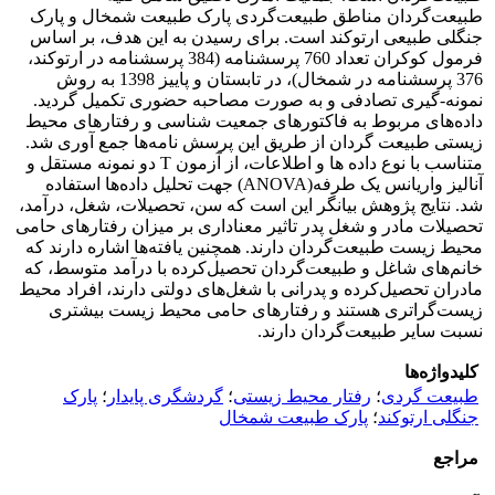
طبیعت‌گردان مناطق طبیعت‌گردی پارک طبیعت شمخال و پارک
جنگلی طبیعی ارتوکند است. برای رسیدن به این هدف، بر اساس
فرمول کوکران تعداد 760 پرسشنامه (384 پرسشنامه در ارتوکند،
376 پرسشنامه در شمخال)، در تابستان و پاییز 1398 به روش
نمونه-گیری تصادفی و به صورت مصاحبه حضوری تکمیل گردید.
داده‌های مربوط به فاکتورهای جمعیت شناسی و رفتارهای محیط
زیستی طبیعت گردان از طریق این پرسش نامه‌ها جمع آوری شد.
متناسب با نوع داده ها و اطلاعات، از آزمون T دو نمونه مستقل و
آنالیز واریانس یک طرفه(ANOVA) جهت تحلیل داده‌ها استفاده
شد. نتایج پژوهش بیانگر این است که سن، تحصیلات، شغل، درآمد،
تحصیلات مادر و شغل پدر تاثیر معناداری بر میزان رفتارهای حامی
محیط زیست طبیعت‌گردان دارند. همچنین یافته‌ها اشاره دارند که
خانم‌های شاغل و طبیعت‌گردان تحصیل‌کرده با درآمد متوسط، که
مادران تحصیل‌کرده و پدرانی با شغل‌های دولتی دارند، افراد محیط
زیست‌گرا‌تری هستند و رفتارهای حامی محیط زیست بیشتری
نسبت سایر طبیعت‌گردان دارند.
کلیدواژه‌ها
طبیعت گردی
؛
رفتار محیط زیستی
؛
گردشگری پایدار
؛
پارک
جنگلی ارتوکند
؛
پارک طبیعت شمخال
مراجع