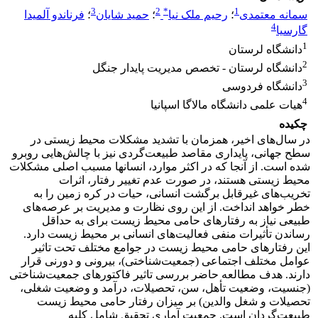
3
2
*
1
سمانه معتمدی
؛
رحیم ملک نیا
؛
حمید شایان
؛
فرناندو آلمیدا
4
گارسیا
1
دانشگاه لرستان
2
دانشگاه لرستان - تخصص مدیریت پایدار جنگل
3
دانشگاه فردوسی
4
هیات علمی دانشگاه مالاگا اسپانیا
چکیده
در سال‌های اخیر، همزمان با تشدید مشکلات محیط زیستی در
سطح جهانی، پایداری مقاصد طبیعت‌گردی نیز با چالش‌هایی روبرو
شده است. از آنجا که در اکثر موارد، انسانها مسبب اصلی مشکلات
محیط زیستی هستند، در صورت عدم تغییر رفتار، اثرات
تخریب‌های غیرقابل برگشت انسانی، حیات در کره زمین را به
خطر خواهد انداخت. از این روی نظارت و مدیریت بر عرصه‌های
طبیعی نیاز به رفتارهای حامی محیط زیست برای به حداقل
رساندن تأثیرات منفی فعالیت‌های انسانی بر محیط زیست دارد.
این رفتارهای حامی محیط زیست در جوامع مختلف تحت تاثیر
عوامل مختلف اجتماعی (جمعیت‌شناختی)، بیرونی و دورنی قرار
دارند. هدف مطالعه حاضر بررسی تاثیر فاکتورهای جمعیت‌شناختی
(جنسیت، وضعیت تأهل، سن، تحصیلات، درآمد و وضعیت شغلی،
تحصیلات و شغل والدین) بر میزان رفتار حامی محیط زیست
طبیعت‌گردان است. جمعیت آماری تحقیق شامل کلیه