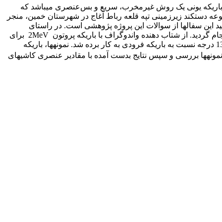
با باریکه یونی یک روش غیرمخرب، سریع و بس‌عنصری می­باشد که
موعه دستکند زیرزمینی تپه قلعه رباط آغاج در شهرستان خمین، منجر
 این سفال­ها از سوالات این پروژه پژوهشی است. در راستای
پاسخگویی به این سوالات، در این تحقیق آنالیز پیکسی (PIXE) تعداد 25 نمونه‌ سفال زرین‌فام یافت شده در این مجموعه دستکند زیرزمینی انجام ‌گردید. از شتاب دهنده واندوگراف با باریکه پروتون 2MeV برای
بمباران نمونه ها استفاده شد. آشکارساز دقت بالایSi(Li) با قدرت تفکیک 170KeV برای جمع آوری پروتون های پس پراکنده شده در زاویه 135 درجه نسبت به باریکه فرودی به کار برده شد. نمونه­ها، باریکه
ری نمونه­ها بررسی و سپس نتایج بدست آمده با مقادیر عنصری کاشی­های