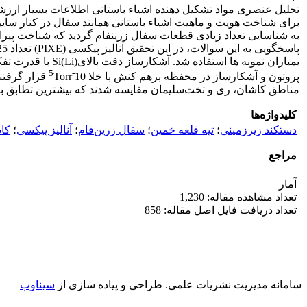
تحلیل عنصری مواد تشکیل دهنده اشیاء باستانی اطلاعات بسیار ارزشم
برای شناخت هویت و ماهیت اشیاء باستانی همانند سفال در کنار سایر
به شناسایی تعداد زیادی قطعات سفال زرین­فام گردید که شناخت پیر
-5
پروتون و آشکارساز در محفظه برهم کنش با خلا 10
Torr قرار گ
مناطق کاشان، ری و تخت‌سلیمان مقایسه شدند که بیشترین تطابق با 
کلیدواژه‌ها
دستکند زیرزمینی
؛
تپه قلعه خمین
؛
سفال زرین‌فام
؛
آنالیز پیکسی
؛
کا
مراجع
آمار
تعداد مشاهده مقاله: 1,230
تعداد دریافت فایل اصل مقاله: 858
سامانه مدیریت نشریات علمی.
طراحی و پیاده سازی از
سیناوب