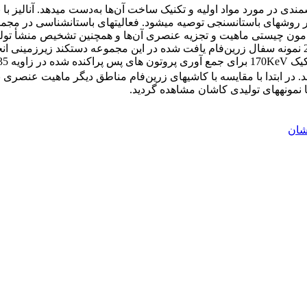
ندی در مورد مواد اولیه و تکنیک ساخت آن‌ها به‌دست می­دهد. آنالیز 
 روش­های باستان­سنجی توصیه می­شود. فعالیت­های باستان­شناسی در مج
امون چیستی ماهیت و تجزیه عنصری آن‌ها و همچنین تشخیص منشأ تولید
رفتند. در ابتدا با مقایسه با کاشی­های زرین‌فام مناطق دیگر ماهیت عنص
نمونه­های تولیدی کاشان مشاهده گردید.
شان