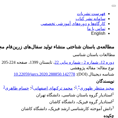
فهرست نشریات
سامانه نشر کتاب
کارگاه‌ها و دوره‌های آموزشی تخصصی
تماس با ما
English
مطالعه‌ی باستان شناختی منشاء تولید سفال‌های زرین‌فام مج
مطالعات باستان شناسی
دوره 12، شماره 2 - شماره پیاپی 22
، تابستان 1399
، صفحه
205-224
نوع مقاله: مقاله پژوهشی
شناسه دیجیتال (DOI):
10.22059/jarcs.2020.288850.142778
نویسندگان
3
2
1
*
مجید منتظر ظهوری
؛
محمد ترکیهای اصفهانی
؛
حسام طاهری
1
استادیار گروه باستان شناسی، دانشگاه تهران
2
استادیار گروه فیزیک، دانشگاه کاشان
3
دانش آموخته کارشناسی ارشد فیزیک، دانشگاه کاشان
چکیده