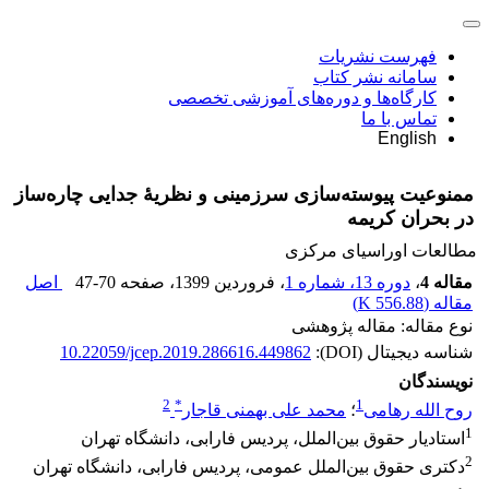
فهرست نشریات
سامانه نشر کتاب
کارگاه‌ها و دوره‌های آموزشی تخصصی
تماس با ما
English
ممنوعیت پیوسته‌سازی سرزمینی و نظریۀ جدایی چاره‌ساز
در بحران کریمه
مطالعات اوراسیای مرکزی
مقاله 4
،
دوره 13، شماره 1
، فروردین 1399
، صفحه
47-70
اصل
مقاله (
556.88 K
)
نوع مقاله: مقاله پژوهشی
شناسه دیجیتال (DOI):
10.22059/jcep.2019.286616.449862
نویسندگان
2
*
1
روح الله رهامی
؛
محمد علی بهمنی قاجار
1
استادیار حقوق بین‌الملل، پردیس فارابی، دانشگاه تهران
2
دکتری حقوق بین‌الملل عمومی، پردیس فارابی، دانشگاه تهران