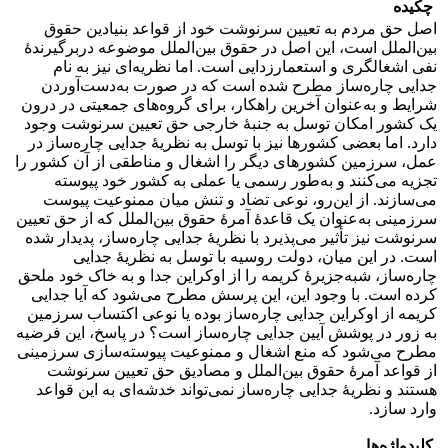
چکیده
اصل حق مردم به تعیین سرنوشت خود از قواعد بنیادین حقوق
بین‌الملل است، این اصل در حقوق بین‌الملل موضوعه دربرگیرندۀ
نفی اشغالگری و استعمارزدایی است. اما نظریه‌ای نیز به نام
جدایی چاره‌ساز مطرح شده است که در صورت به‌دست‌آوردن
شرایط و به‌عنوان آخرین راهکار، برای گروه‌های جمعیتی در درون
یک کشور امکان توسل به جنبۀ خارجی حق تعیین سرنوشت وجود
دارد. اما بعضی کشورها نیز با توسل به نظریۀ جدایی چاره‌ساز در
عمل، سرزمین کشورهای دیگر را اشغال و مناطقی از آن کشور را
تجزیه می‌کنند و به‌طور رسمی یا عملی به کشور خود پیوسته
می‌سازند. از این‌رو، نوعی تضاد و تنش میان ممنوعیت پیوست
سرزمینی به‌عنوان یک قاعدۀ آمرۀ حقوق بین‌الملل که از حق تعیین
سرنوشت نیز تأثیر می‌پذیرد با نظریۀ جدایی چاره‌ساز، پدیدار شده
است. در این میان، دولت روسیه با توسل به نظریۀ جدایی
چاره‌ساز، شبه‌جزیرۀ کریمه را از اوکراین جدا و به خاک خود ملحق
کرده است. با وجود این، این پرسش مطرح می‌شود که آیا جدایی
کریمه از اوکراین جدایی چاره‌ساز بوده یا نوعی اکتساب سرزمین
به زور در پوشش آیین جدایی چاره‌ساز است‌؟ در پاسخ، این فرضیه
مطرح می‌شود که منع اشغال و ممنوعیت پیوسته‌سازی سرزمینی
از قواعد آمرۀ حقوق بین‌الملل و مصادیق حق تعیین سرنوشت
هستند و نظریۀ جدایی چاره‌ساز نمی‌تواند خدشه‌ای به این قواعد
وارد سازد.
کلیدواژه‌ها