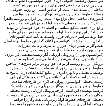
کنوانسیون وضعیت حقوقی دریای خزر(کنوانسیون آکتائو) با هدف
پی‌ریزی یک رژیم حقوقی نوین برای دریای خزر بین پنج کشور
ساحلی آن بسته شده است. از عناصر اصلی این رژیم حقوقی،
مسئلۀ خطوط لولۀ زیردریایی نفت‌وگاز است که مدت‌ها بین
کشورهای ساحلی محل نزاع بوده است، زیرا ایران و روسیه ظاهراً
از نظر آثار زیست‌محیطی خطوط لولۀ زیردریایی نفت‌وگاز و در
واقع برای حفظ منافع سیاسی و اقتصادی خود خواستار این بودند
که ساختن این نوع خطوط لوله ـ و به‌طور مشخص اجرای طرح
خط لولۀ سراسری دریای خزر ـ وابسته به تأیید همۀ کشورهای
ساحلی باشد. مادۀ 14 کنوانسیون آکتائو گذاشتن خطوط لولۀ اصلی
نفت‌وگاز بر بستر دریای خزر را به شرط رعایت مقررات
کنوانسیون چارچوب حفاظت از محیط زیست دریای خزر
(کنوانسیون تهران) و پروتکل ارزیابی آثار زیست‌محیطی فرامرزی
این کنوانسیون، مجاز می‌شمارد. ادعا می‌شود که با وجود این
پروتکل ایران و روسیه از نوعی حق وتو در برابر طرح‌های ساختن
خطوط لولۀ زیردریایی برخوردار شده‌اند. این نوشتار به روش
توصیفی‌ـ‌ تحلیلی و با بهره‌گیری از منابع کتابخانه‌ای در پی پاسخ به
این پرسش است که اجرای کنوانسیون آکتائو و پروتکل ارزیابی
زیست‌محیطی کنوانسیون تهران چه اثری بر طرح‌های ساخت
خطوط لولۀ زیردریایی نفت‌وگاز در دریای خزر خواهد داشت؟
فرضیۀ نویسنده این است اگرچه پروتکل ارزیابی زیست‌محیطی
امکان شرکت همۀ کشورهای ساحلی خزر در ارزیابی آثار زیست
محیطی طرح‌های خطوط لولۀ زیردریایی نفت‌وگاز را فراهم
می‌‌کند، اما اجرای این طرح‌‌ها را رضایت همۀ کشورها مشروط