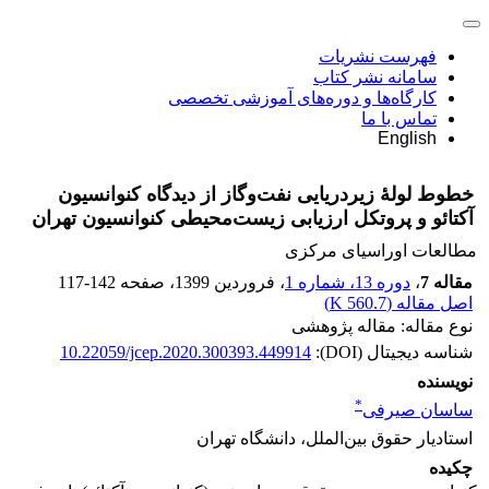
فهرست نشریات
سامانه نشر کتاب
کارگاه‌ها و دوره‌های آموزشی تخصصی
تماس با ما
English
خطوط لولۀ زیردریایی نفت‌وگاز از دیدگاه کنوانسیون
آکتائو و پروتکل ارزیابی زیست‌محیطی کنوانسیون تهران
مطالعات اوراسیای مرکزی
مقاله 7
،
دوره 13، شماره 1
، فروردین 1399
، صفحه
117-142
اصل مقاله (
560.7 K
)
نوع مقاله: مقاله پژوهشی
شناسه دیجیتال (DOI):
10.22059/jcep.2020.300393.449914
نویسنده
*
ساسان صیرفی
استادیار حقوق بین‌الملل، دانشگاه تهران
چکیده