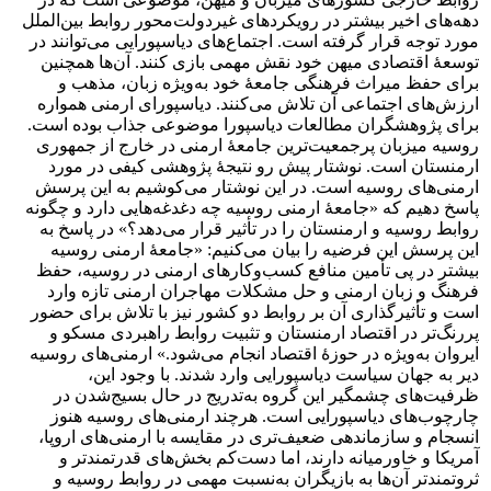
دهه‌های اخیر بیشتر در رویکردهای غیردولت‌محور روابط بین‌الملل
مورد توجه قرار گرفته است. اجتماع‌های دیاسپورایی می‌توانند در
توسعۀ اقتصادی میهن خود نقش مهمی بازی کنند. آن‌ها همچنین
برای حفظ میراث فرهنگی جامعۀ خود به‌ویژه زبان، مذهب و
ارزش‌های اجتماعی آن تلاش می‌کنند. دیاسپورای ارمنی همواره
برای پژوهشگران مطالعات دیاسپورا موضوعی جذاب بوده است.
روسیه میزبان پرجمعیت‌ترین جامعۀ ارمنی در خارج از جمهوری
ارمنستان است. نوشتار پیش رو نتیجۀ پژوهشی کیفی در مورد
ارمنی‌های روسیه است. در این نوشتار می‌کوشیم به این پرسش
پاسخ دهیم که «جامعۀ ارمنی روسیه چه دغدغه‌هایی دارد و چگونه
روابط روسیه و ارمنستان را در تأثیر قرار می‌دهد؟» در پاسخ به
این پرسش این فرضیه را بیان می‌کنیم: «جامعۀ ارمنی روسیه
بیشتر در پی تأمین منافع کسب‌وکارهای ارمنی در روسیه، حفظ
فرهنگ و زبان ارمنی و حل مشکلات مهاجران ارمنی تازه ‌وارد
است و تأثیرگذاری آن بر روابط دو کشور نیز با تلاش برای حضور
پررنگ‌تر در اقتصاد ارمنستان و تثبیت روابط راهبردی مسکو و
ایروان به‌ویژه در حوزۀ اقتصاد انجام می‌شود.» ارمنی‌های روسیه
دیر به جهان سیاست دیاسپورایی وارد شدند. با وجود این،
ظرفیت‌های چشمگیر این گروه به‌تدریج در حال بسیج‌شدن در
چارچوب‌های دیاسپورایی است. هرچند ارمنی‌های روسیه هنوز
انسجام و سازماندهی ضعیف‌تری در مقایسه با ارمنی‌های اروپا،
آمریکا و خاورمیانه دارند، اما دست‌کم بخش‌های قدرتمندتر و
ثروتمندتر آن‌ها به بازیگران به‌نسبت مهمی در روابط روسیه و