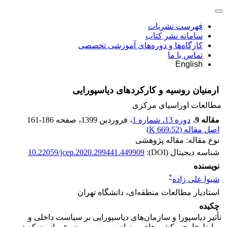
فهرست نشریات
سامانه نشر کتاب
کارگاه‌ها و دوره‌های آموزشی تخصصی
تماس با ما
English
ارمنیان روسیه و کارکردهای دیاسپورایی
مطالعات اوراسیای مرکزی
مقاله 9
،
دوره 13، شماره 1
، فروردین 1399
، صفحه
161-186
اصل مقاله (
669.52 K
)
نوع مقاله: مقاله پژوهشی
شناسه دیجیتال (DOI):
10.22059/jcep.2020.299441.449909
نویسنده
*
شیوا علی زاده
استادیار مطالعات منطقه‌ای، دانشگاه تهران
چکیده
تأثیر دیاسپورا و سازمان‌های دیاسپورایی بر سیاست داخلی و
روابط خارجی کشورهای میزبان و میهن، موضوعی است که در