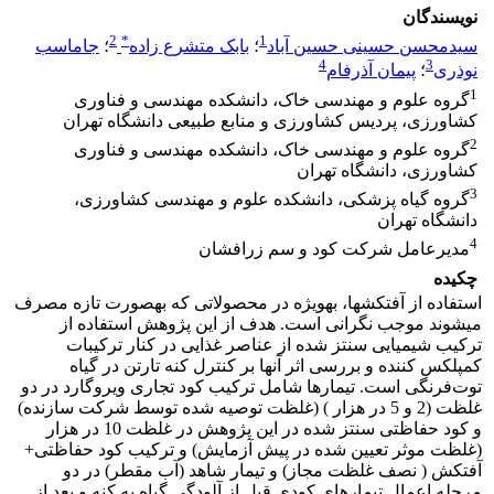
نویسندگان
2
*
1
سیدمحسن حسینی حسین آباد
؛
بابک متشرع زاده
؛
جاماسب
4
3
نوذری
؛
پیمان آذرفام
1
گروه علوم و مهندسی خاک، دانشکده مهندسی و فناوری
کشاورزی، پردیس کشاورزی و منابع طبیعی دانشگاه تهران
2
گروه علوم و مهندسی خاک، دانشکده مهندسی و فناوری
کشاورزی، دانشگاه تهران
3
گروه گیاه پزشکی، دانشکده علوم و مهندسی کشاورزی،
دانشگاه تهران
4
مدیرعامل شرکت کود و سم زرافشان
چکیده
استفاده از آفت­کش­ها، به­ویژه در محصولاتی که به­صورت تازه مصرف
می­شوند موجب نگرانی است. هدف از این پژوهش استفاده از
ترکیب شیمیایی سنتز شده از عناصر غذایی در کنار ترکیبات
کمپلکس کننده و بررسی اثر آن­ها بر کنترل کنه تارتن در گیاه
توت‌فرنگی است. تیمارها شامل ترکیب کود تجاری ویروگارد در دو
غلظت (2 و 5 در هزار ) (غلظت توصیه شده توسط شرکت سازنده)
و کود حفاظتی سنتز شده در این پژوهش در غلظت 10 در هزار
(غلظت موثر تعیین شده در پیش آزمایش) و ترکیب کود حفاظتی+
آفت­کش ( نصف غلظت مجاز) و تیمار شاهد (آب مقطر) در دو
مرحله اعمال تیمارهای کودی قبل از آلودگی گیاه به کنه و بعد از