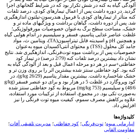
آلودگی گیاه به کنه در شش تکرار بود که در شرایط گلخانه­ای اجرا
گردید. در دوره داشت پس از اعمال تیمارهای کودی، درصد تلفات
کنه متأثر از تیمارهای کودی با فرمول هندرسون-تیلتون اندازه­گیری
شد. پس از دوره داشت، گیاهان برداشت و ویژگی­های ماده تر و
خشک، مساحت سطح برگ به‌عنوان خصوصیات مورفولوژیکی؛
غلظت عناصر غذایی پتاسیم، فسفر و سیلیسیم در اندام هوایی گیاه
و همچنین pH و اسیدیته قابل تیتراسیون(TA)، ویتامین ث، مواد
جامد کل محلول (TSS) و محتوای آنتی‌اکسیدان میوه به‌عنوان
خصوصیات پس از برداشت میوه توت‌فرنگی، اندازه­گیری شد. نتایج
نشان داد بیشترین درصد تلفات کنه (2/79 درصد) در تیمار کود
حفاظتی+سم در هر دو مرحله اعمال قبل و بعد از آلودگی گیاه به
کنه بود. کود حفاظتی سنتز شده بیشترین اثر را بر روی وزن تر و
خشک شاخساره داشت. بیشترین مقدار پتاسیم (g/kg 26/29)، در
کود ویروگارد در غلظت 5 در هزار بود و برای دو عنصر فسفر (g/kg
48/6) و سیلیسیم (mg/kg 753) مربوط به کود حفاظتی سنتز شده
به‌صورت تکی بود. در مجموع، استفاده از ترکیبات مورد استفاده،
علاوه برکاهش مصرف سموم، کیفیت میوه توت فرنگی را نیز
افزایش داد.
کلیدواژه‌ها
انبارمانی میوه
؛
توت‌فرنگی
؛
کود حفاظتی
؛
مدیریت تلفیقی آفات
؛
مقاومت القایی