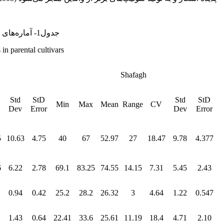
جدول1- آماره‌های توصیفی صفات ارزیابی شده در ارقام والدی.
 in parental cultivars
Shafagh
Std
StD
Std
StD
Min
Max
Mean
Range
CV
Dev
Error
Dev
Error
5
10.63
4.75
40
67
52.97
27
18.47
9.78
4.377
6
6.22
2.78
69.1
83.25
74.55
14.15
7.31
5.45
2.43
0.94
0.42
25.2
28.2
26.32
3
4.64
1.22
0.547
1.43
0.64
22.41
33.6
25.61
11.19
18.4
4.71
2.10