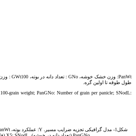
طول طوقه تا اولین گره.
 100-grain weight; PanGNo: Number of grain per panicle; SNodL:
PanGNo (تعداد دانه در خوشه)، X5: SNodL (فاصله گره اول تا گره دوم)، X6: FNodL (فاصله طول طوقه تا اولین گره)