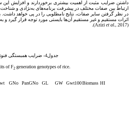
داشتن ضرایب مثبت از اهمیت بیشتری برخوردارند و افزایش این سه ص
ارتباط بین صفات مختلف در پیشرفت برنامه‌های به‌نژادی و شناخت
در نظر گرفتن سایر صفات، نتایج نامطلوبی را در پی خواهد داشت. بنا
اثرات مستقیم و غیر مستقیم آن‌ها بایستی مورد توجه قرار گیرد و 
et al
., 2017).
(Azizi
جدول4- ضرایب همبستگی فنوتیپی بین صفات مورد مطالعه در ژنوتیپ‌های برنج نسل F
its of F
generation genotypes of rice.
2
wt
GNo
PanGNo
GL
GW
Gwt100
Biomass
HI