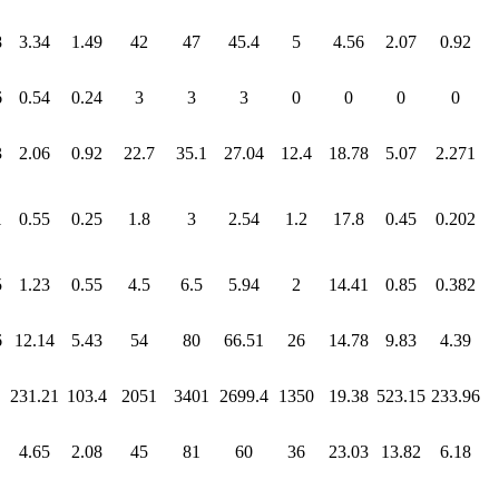
8
3.34
1.49
42
47
45.4
5
4.56
2.07
0.92
6
0.54
0.24
3
3
3
0
0
0
0
3
2.06
0.92
22.7
35.1
27.04
12.4
18.78
5.07
2.271
1
0.55
0.25
1.8
3
2.54
1.2
17.8
0.45
0.202
5
1.23
0.55
4.5
6.5
5.94
2
14.41
0.85
0.382
6
12.14
5.43
54
80
66.51
26
14.78
9.83
4.39
231.21
103.4
2051
3401
2699.4
1350
19.38
523.15
233.96
4.65
2.08
45
81
60
36
23.03
13.82
6.18