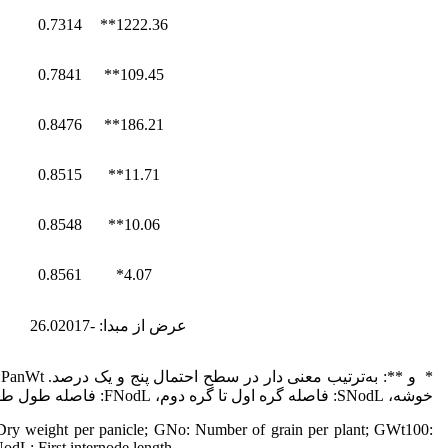
0.7314
1222.36**
0.7841
109.45**
0.8476
186.21**
0.8515
11.71**
0.8548
10.06**
0.8561
4.07*
عرض از مبدا: -26.02017
خوشه، SNodL: فاصله گره اول تا گره دوم، FNodL: فاصله طول طوقه تا اولین گره.
t: Dry weight per panicle; GNo: Number of grain per plant; GWt100:
dL: First internode length.