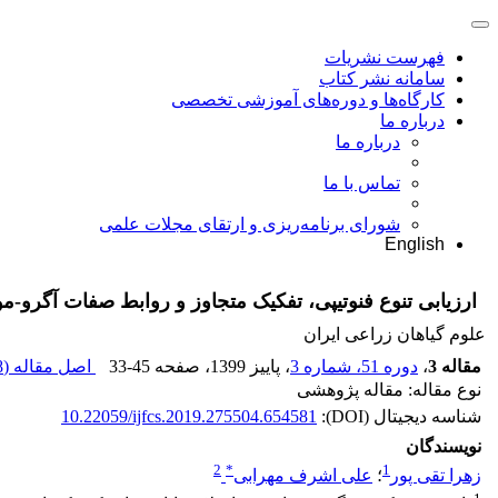
فهرست نشریات
سامانه نشر کتاب
کارگاه‌ها و دوره‌های آموزشی تخصصی
درباره ما
درباره ما
تماس با ما
شورای برنامه‌ریزی و ارتقای مجلات علمی
English
ارزیابی تنوع فنوتیپی، تفکیک متجاوز و روابط صفات آگرو-م
علوم گیاهان زراعی ایران
مقاله 3
،
دوره 51، شماره 3
، پاییز 1399
، صفحه
33-45
اصل مقاله (
K
نوع مقاله: مقاله پژوهشی
شناسه دیجیتال (DOI):
10.22059/ijfcs.2019.275504.654581
نویسندگان
2
*
1
زهرا تقی پور
؛
علی اشرف مهرابی