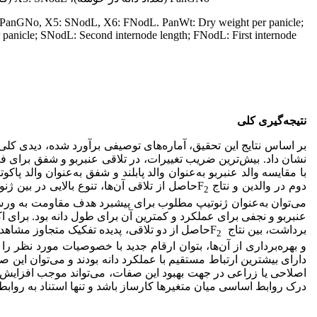
: PanGNo, X5: SNodL, X6: FNodL. PanWt: Dry weight per panicle;
panicle; SNodL: Second internode length; FNodL: First internode
نتیجه‌گیری کلی
بر اساس نتایج این تحقیق، آماره‌های توصیفی برآورد شده، دیدی کلی
نشان داد. بیش‌ترین ضریب تغییرات، در تلاقی عنبربو و شفق برای فا
با مقایسه والد عنبربو به‌عنوان والد پابلند و شفق به‌عنوان والد پ
دوم در والدین و نتاج F
حاصل از تلاقی آن‌ها، تنوع بالایی در بین ژ
2
می‌توان به‌عنوان ژنوتیپ مطلوب برای پیشبرد هدف مقاومت به ورس و 
عنبربو و نجفی برای عملکرد و کمترین آن برای طول دانه بود. برای ا
برداشت، بین نتاج F
حاصل از دو تلاقی، پدیده تفکیک متجاوز مشاهده
2
و بهره‌برداری از آن‌ها، بتوان ارقام جدید با خصوصیات مورد نظر را
دارای بیشترین ارتباط مستقیم با عملکرد دانه بودند و می‌توان ای
اصلاحی یا زراعی در جهت بهبود این صفات، می‌تواند موجب افزایش
درک روابط اساسی میان متغیرها کارساز باشد و تنها استناد به رواب