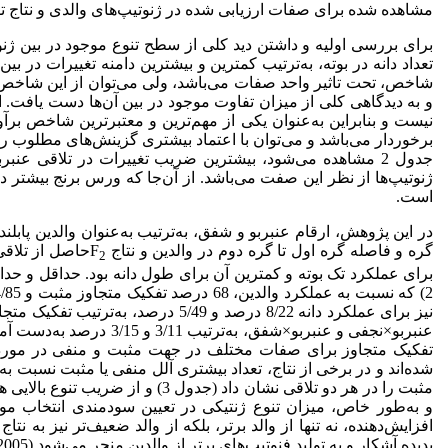
مشاهده شده برای صفات ارزیابی شده در ژنوتیپ‌های والدی و نتاج تفرق
برای بررسی اولیه و داشتن دید کلی از سطح تنوع موجود در بین ژنوت
شاخص، تحت تاثیر واحد صفات می‌باشد، ولی می‌توان از این شاخص نی
و به دیدگاهی کلی از میزان تفاوت موجود در بین آن‌ها دست یافت. 
نیست و بنابراین به‌عنوان یکی از مهم‌ترین و معتبر‌ترین شاخص بر
جدول 2 مشاهده می‌شود، بیشترین ضریب تغییرات در تلاقی عن
ژنوتیپ‌ها از نظر این صفت می‌باشد. از آن‌جا که ورس برنج بیشتر 
است.
در این پژوهش، ارقام عنبربو و شفق، به‌ترتیب به‌عنوان والدین پابلند
گره و فاصله گره اول تا گره دوم در والدین و نتاج F
حاصل از تلاقی
2
تفکیک متجاوز برای صفات مختلف در جهت مثبت و منفی در مورد ه
شده‌اند و در برخی از نتاج، تعداد بیشتری آلل منفی یا مثبت نسبت به والدی
و به‌طور خاص، میزان تنوع ژنتیکی در تعیین سودمندی انتخاب م
افزایش‌دهنده، نه تنها از والد برتر، بلکه از والد ضعیف‌تر نیز به 
پدیده آشکار و به تولید فنوتیپ‌های برتر از والدین منجر می‌شود (Saadalla et al., 1990; Rieseberg et al,1999; Noori & Harati 2005).