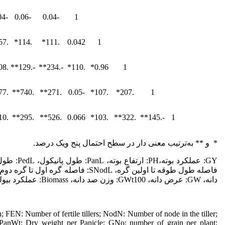
-0.004
-0.06
-0.04
1
.157**
.114*
.111*
0.042
1
.308**
-.129**
-.234**
.110*
0.96*
1
.877**
.740**
.271**
-0.05
.107*
.207*
1
.210**
.295**
.526**
0.066
.103*
.322**
-.145**
1
* و ** به‌ترتیب معنی دار در سطح احتمال پنج ویک درصد.
دانه، GW: عرض دانه، GWt100: وزن صد دانه، Biomass: عملکرد بیولوژیک، HI: شاخص برداشت.
 FEN: Number of fertile tillers; NodN: Number of node in the tiller;
 PanWt: Dry weight per Panicle; GNo: number of grain per plant;