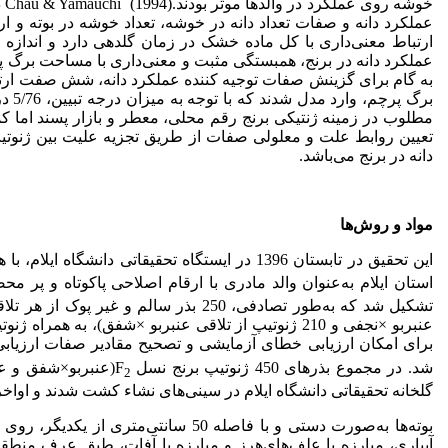
خو
عملکرد دانه و صفات تعداد دانه در خوشه، تعداد خوشه در بوته و ارت
ارتباط معنی‌داری با کل ماده خشک در زمان گلدهی دارد و اندازه خوشه
عملکرد دانه در برنج، همبستگی مثبت و معنی‌داری با مساحت برگ پ
به گام برای گزینش صفات توجیه کننده عملکرد دانه، شش صفت ارتف
برگ 
مطلوب در زمینه ژنتیکی برنج رقم محلی، معطر و بازار پسند اما کم
تعیین روابط علت و معلولی صفات از طریق تجزیه علیت بین ژنوتیپ‌
دانه در برنج می‌باشد.
مواد و روش‌ها
این تحقیق در تابستان 1396 در ایستگاه تحقیقاتی دانشگاه ایلام، با هدف ارزیابی ژنوتیپ‌های نسل F
استان ایلام به‌عنوان والد مادری با ارقام اصلاحی پاکوتاه و پر مح
عنبربو ×نجفی و 210 ژنوتیپ از تلاقی عنبربو ×شفق)، به
برای امکان ارزیابی خطای آزمایشی و تصحیح مقادیر صفات ارزیابی
شد. در مجموع بذرهای 450 ژنوتیپ برنج نسل F
(عنبربو×شفق و عن
2
گلخانه تحقیقاتی دانشگاه ایلام در سینی‌های نشاء کشت شدند و اوا
آبیاری، مبارزه با علف‌های‌هرز و مبارزه با آفات، طبق عرف منطق