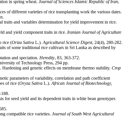
ation in spring wheat.
Journal of Sciences Islamic Republic of Iran
,
 of different varieties of rice transplanting work the various dates.
an.
raits and variables determination for yield improvement in rice.
d and yield component traits in rice.
Iranian Journal of Agriculture
 rice (
Oriza Sativa
L.).
Agricultural Science Digest
, 24(4), 280-282.
ts of some traditional rice cultivars in Sri Lanka as described by
tation and speciation.
Heredity
, 83, 363-372.
niversity of Technology Press, 294 pp.
 I. Hardening and genetic effects on membrane thermo stability.
Crop
tic parameters of variability, correlation and path coefficient
es of rice (
Oryza Sativa
L.).
African Journal of Biotechnology,
5-188.
s for seed yield and its dependent traits in white bean genotypes
.
585.
ong compatible rice varieties.
Journal of South West Agricultural