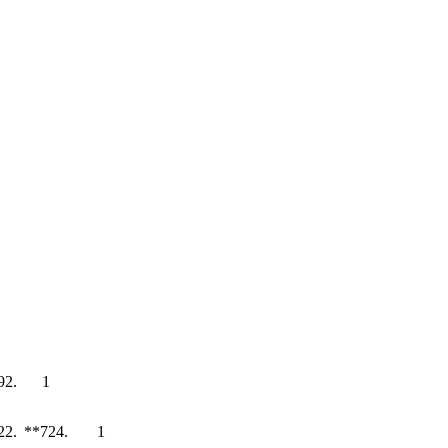
.792**
1
.422**
.724**
1