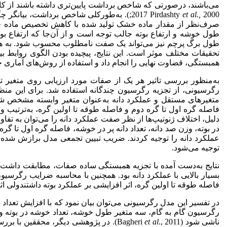
2000;). به‌طورکلی شاخص برداشت، بیانگر چگونگی تسهیم مواد پرورده بین اندام‌های رویشی گیاه و دانه می‌باشد (Majidian
et al.,
2017 Pirdashty
صرف‌نظر از مقدار ماده خشک تولید شده با کاهش تخصیص ماده خشک
طول خوشه و ارتفاع بوته جالب توجه است و از آن‌جا که ارتفاع بو
طول برگ پرچم نیز می‌تواند یک صفت نامطلوب محسوب شود. به هر ح
تحقیقات مختلف موثر است. این نتایج، پیچیده بودن الگوی روابط 
همبستگی، قضاوت نهایی را انجام داد و استفاده از روش‌های آماری
به‌منظور بررسی تاثیر هر یک از صفات مورد ارزیابی روی متغیر ت
رگرسیونی، از تجزیه رگرسیون چندگانه استفاده شد. برای این منظو
متغیرهای مستقل و عملکرد دانه به‌عنوان متغیر وابسته مشخص شد
دلیل، اختلاف ژنوتیپ‌ها از نظر صفت عملکرد دانه را می‌توان به ت
توجیه می‌شود.
نتایج به‌دست آمده با تجزیه همبستگی ساده صفات، مطابقت داشت
بسیار بالایی با عملکرد دانه بود. همچنین با محاسبه ضرایب رگرسی
فاصله طوقه تا اولین گره، اثر افزایشی بر عملکرد بوته داشتندولی ا
در تفسیر این مدل رگرسیونی می‌توان بیان نمود که با افزایش تعداد 
رگرسیون گام به گام، سه متغیر طول خوشه، تعداد خوشه در بوته و تع
ناشی شود (Bagheri
et al
., 2011). در پژوهشی دیگر، محققین با