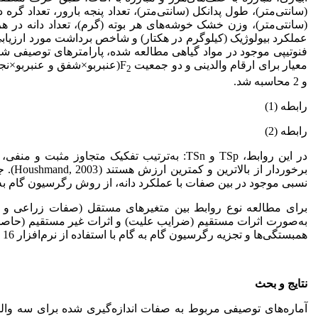
(سانتی‌متر)، طول پدانکل (سانتی‌متر)، تعداد پنجه بارور، تعداد گر
(سانتی‌متر)، وزن خشک خوشه‌های هر بوته (گرم)، تعداد دانه در ه
عملکرد بیولوژیک (کیلوگرم در هکتار) و شاخص برداشت مورد ارزیاب
فنوتیپی موجود در مواد گیاهی مطالعه شده، پارامترهای توصیفی شا
معیار برای ارقام والدینی و دو جمعیت F
2
و 2 محاسبه شد.
رابطه (1)
رابطه (2)
برخور
نسبی موجود در بین صفات با عملکرد دانه، از روش رگرسیون گام به 
برای مطالعه نوع روابط بین متغیرهای مستقل (صفات زراعی و اجز
به‌صورت اثرات مستقیم (ضرایب علیت) و اثرات غیر مستقیم (حاصل
همبستگی‌ها و تجزیه رگرسیون گام‌ به گام با استفاده از نرم‌افزار SPSS 16 نسخه 19 و تجزیه مسیر با نرم‌افزار Path2 انجام شد.
نتایج و بحث
آماره‌های توصیفی مربوط به صفات اندازه‌گیری شده برای سه والد (جدول1) و ژنو