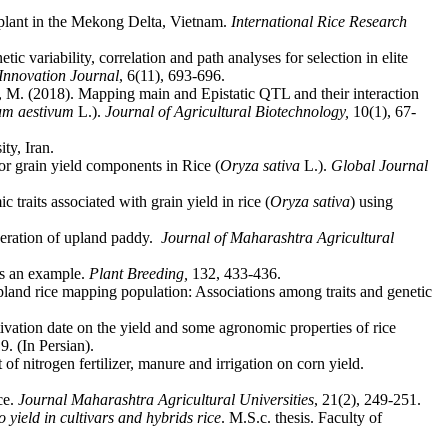
 plant in the Mekong Delta, Vietnam.
International Rice Research
ic variability, correlation and path analyses for selection in elite
nnovation Journal
, 6(11), 693-696.
M. (2018). Mapping main and Epistatic QTL and their interaction
cum aestivum
L.).
Journal of Agricultural Biotechnology,
10(1), 67-
ty, Iran.
for grain yield components in Rice (
Oryza sativa
L.).
Global Journal
aits associated with grain yield in rice (
Oryza sativa
) using
eneration of upland paddy.
Journal of Maharashtra Agricultural
 as an example.
Plant Breeding,
132, 433-436.
 upland rice mapping population: Associations among traits and genetic
ivation date on the yield and some agronomic properties of rice
9. (In Persian).
 nitrogen fertilizer, manure and irrigation on corn yield.
ce.
Journal Maharashtra Agricultural Universities
, 21(2), 249-251.
o yield in cultivars and hybrids rice
. M.S.c. thesis. Faculty of