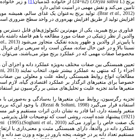
برنج (
L.) (24=n2) از خانواده گندمیان
Oryza sativa
[1]
تامین می‌کند و نقش مهمی در امنیت غذایی دارد
(Brar
et al.
, 2012). تولید برنج به‌عنوان یک غذای سالم، همیش
افزایش تولید از طریق افزایش بهره‌وری در واحد سطح ضروری است (Khush, 2013
فناوری برنج هیبرید، یکی از مهم‌ترین تکنولوژی‌های قابل دسترس و ع
والدین از نظر ژنتیکی در صفات مورد مطالعه با هم فاصله داشته باشند.
یا پایین‌تر از والدین و ظهور پدیده تفکیک متجاوز می‌شود (Bahmankar
 al
نسبتا بالا و در عین حال ساده، ممکن است راه سریعی برای غربال جوامع 
مخصوصاً صفات مهمی که در عملکرد برنج موثر می‌باشند، می‌توان مدیری
تعیین همبستگی بین صفات مختلف به‌ویژه عملکرد دانه و اجزای آن و 
مطالعات انواع روابط همبستگی رابطه علت و معلولی بین صفات را ب
خصوصاً برای متغیرهای اثرگذار بر عملکرد اقتصادی گیاه، لازم اس
متغیرها مانند تجزیه علیت و تحلیل‌های مبتنی بر رگرسیون نیز استفاده
تجزیه رگرسیون، روابط میان متغیرها را به‌سادگی و به‌صورتی با 
استفاده قرار می‌گیرد (, 1998
(1921) پیشنهاد شده است، روشی است که توضیحات قابل پذیرشی
یک صفت خاص را برآورد می‌کند (Soghani
et al.
عملکرد دانه در والدها، دارای همبستگی مثبت و معنی‌داری با ارت
مستقیم تعداد دانه پر در خوشه، پنجه بارور در بوته و وزن صد دانه 