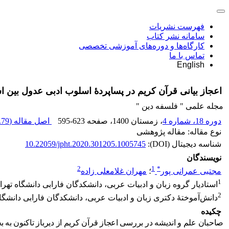
فهرست نشریات
سامانه نشر کتاب
کارگاه‌ها و دوره‌های آموزشی تخصصی
تماس با ما
English
اعجاز بیانی قرآن کریم در پساپردۀ اسلوب ادبی عدول بین ا
مجله علمی " فلسفه دین "
دوره 18، شماره 4
، زمستان 1400
، صفحه
595-623
اصل مقاله (
79 K
نوع مقاله: مقاله پژوهشی
شناسه دیجیتال (DOI):
10.22059/jpht.2020.301205.1005745
نویسندگان
2
1
*
مجتبی عمرانی پور
؛
مهران غلامعلی زاده
1
استادیار گروه زبان و ادبیات عربی، دانشکدگان فارابی دانشگاه تهرا
2
دانش‌آموختۀ دکتری زبان و ادبیات عربی، دانشکدگان فارابی دانشگاه
چکیده
صاحبان علم و اندیشه در بررسی اعجاز قرآن کریم از دیرباز تاکنون به 