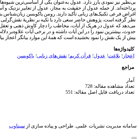
بی‌نظیر نیز نمودی بارز دارد. عدول به‌عنوان یکی از اساسی‌ترین شیوه‌ه
پرداخته‌اند. از جمله عدول از حقیقت به مجاز، عدول از تعابیر نزدیک و آس
اغراض فرعی تکنیک‌های زبانی تأکید دارند. رومن یاکوبسن زبان‌شناس ب
نظر گرفته است. پژوهش
حاضر
سعی
دارد با تکیه بر نظریۀ نقش‌گرایی
می‌دهد که عدول در هریک از آیات، مخاطب را دچار کاوش ذهنی و تعقل و 
حدوث، بیشترین نمود را در این آیات داشته و در برخی آیات علاوه‌بر د
بیش از یک نقش را نمود بخشیده است که همۀ این موارد بیانگر اعجاز بیا
کلیدواژه‌ها
اعجاز
؛
بلاغت
؛
عدول
؛
قرآن کریم
؛
نقش‌های زبانی
؛
یاکوبسن
مراجع
آمار
تعداد مشاهده مقاله: 728
تعداد دریافت فایل اصل مقاله: 551
سامانه مدیریت نشریات علمی.
طراحی و پیاده سازی از
سیناوب