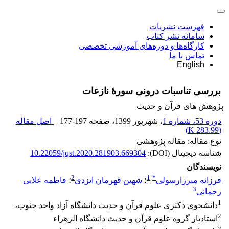
فهرست نشریات
سامانه نشر کتاب
کارگاه‌ها و دوره‌های آموزشی تخصصی
تماس با ما
English
بررسی تناسبات درونی سورۀ نازعات
پژوهش های قرآن و حدیث
دوره 53، شماره 1
، شهریور 1399
، صفحه
177-197
اصل مقاله
)
283.99 K
(
نوع مقاله: مقاله پژوهشی
شناسه دیجیتال (DOI):
10.22059/jqst.2020.281903.669304
نویسندگان
2
1
*
فرزانه میرزارسولی
؛
شهین قهرمان ایزدی
؛
فاطمه علایی
3
رحمانی
1
دانشجوی دکتری علوم قرآن و حدیث دانشگاه آزاد واحد جنوب،
2
استادیار گروه علوم قرآن و حدیث دانشگاه الزهراء