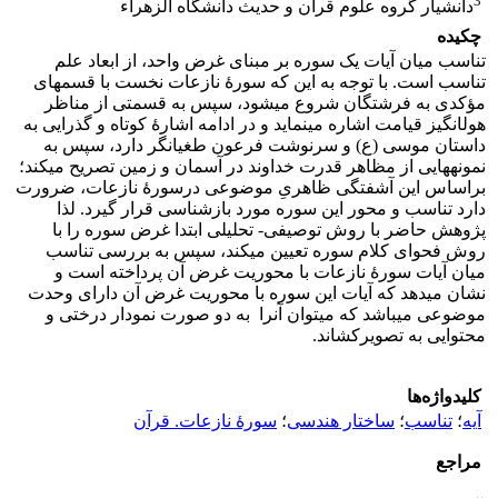
3
دانشیار گروه علوم قرآن و حدیث دانشگاه الزهراء
چکیده
تناسب میان آیات یک سوره بر مبنای غرض واحد، از ابعاد علم
تناسب است. با توجه به این که سورۀ نازعات نخست با قسم­های
مؤکدی به فرشتگان شروع می­شود، سپس به قسمتی از مناظر
هول­­انگیز قیامت اشاره می‏نماید و در ادامه اشارۀ کوتاه و گذرایی به
داستان موسی (ع) و سرنوشت فرعون طغیانگر دارد، سپس به
نمونه‏هایی از مظاهر قدرت خداوند در آسمان و زمین تصریح می­کند؛
براساس این آشفتگی ظاهریِ موضوعی درسورۀ نازعات، ضرورت
دارد تناسب و محور این سوره مورد بازشناسی قرار گیرد. لذا
پژوهش حاضر با روش توصیفی- تحلیلی ابتدا غرض سوره را با
روش فحوای کلام سوره تعیین می­کند، سپس به بررسی تناسب
میان آیات سورۀ نازعات با محوریت غرض آن پرداخته است و
نشان می­دهد که آیات این سوره با محوریت غرض آن دارای وحدت
موضوعی می­باشد که می­توان آن­را به دو صورت نمودار درختی و
محتوایی به تصویرکشاند.
کلیدواژه‌ها
آیه
؛
تناسب
؛
ساختار هندسی
؛
سورۀ نازعات. قرآن
مراجع