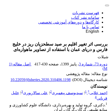
فهرست نشریات
سامانه نشر کتاب
کارگاه‌ها و دوره‌های آموزشی تخصصی
تماس با ما
English
بررسی اثر تغییر اقلیم بر صید سطحزیان ریز در خلیج
فارس و دریای عمان با استفاده از تصاویر ماهواره‌ای
شیلات
دوره 73، شماره 3
، پاییز 1399
، صفحه
417-430
اصل مقاله (
1
)
M
نوع مقاله: مقاله پژوهشی
شناسه دیجیتال (DOI):
10.22059/jfisheries.2020.310406.1198
نویسندگان
3
2
1
*
احمد علایی
؛
سیدیوسف پیغمبری
؛
علی سالارپوری
؛
خلیل
4
قربانی
1
.دکتری، گروه تولید و بهره‌برداری، دانشگاه علوم کشاورزی و
منابع طبیعی گرگان،گرگان، ایران