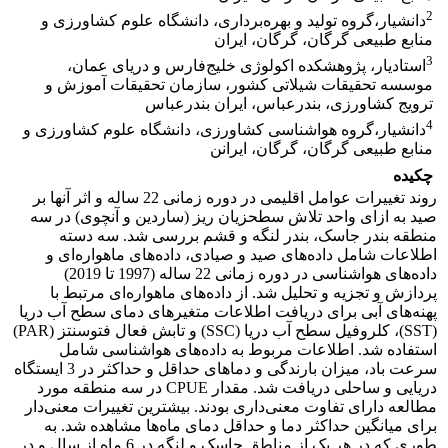
2
دانشیار،گروه تولید و بهره‌برداری، دانشگاه علوم کشاورزی و
منابع طبیعی گرگان، گرگان، ایران
3
استادیار، پژوهشکده اکولوژی خلیج‌فارس و دریای عمان،
موسسه تحقیقات شیلاتی کشور، سازمان تحقیقات آموزش و
ترویج کشاورزی، بندرعباس، ایران بندرعباس
4
دانشیار،گروه هواشناسی کشاورزی، دانشگاه علوم کشاورزی و
منابع طبیعی گرگان، گرگان، ایرانن
چکیده
روند تغییرات عوامل اقلیمی در دوره زمانی 22 ساله و اثر آنها بر
صید به ازای واحد تلاش سطحزیان ریز (ساردین و آنچوی) در سه
منطقه بندر جاسک، بندر لنگه و قشم بررسی شد. سه دسته
اطلاعات شامل داده‌های صید و صیادی، داده‌های ماهواره‌ای و
داده‌های هواشناسی در دوره زمانی 22 ساله (1997 تا 2019)
پردازش و تجزیه و تحلیل شد. از داده‌های ماهواره‌ای مرتبط با
پهنه‌های آبی برای دریافت اطلاعات متغیرهای دمای سطح آب دریا
(SST)، کلروفیل سطح آب دریا (SSC) و تابش فعال فتوسنتز (PAR)
استفاده شد. اطلاعات مربوط به داده‌های هواشناسی شامل
سرعت باد، میزان بارندگی و دماهای حداقل و حداکثر در 3 ایستگاه
دریایی و ساحلی دریافت شد. مقدار CPUE در سه منطقه مورد
مطالعه دارای تفاوت معنی‌داری بودند. بیشترین تغییرات معنی‌دار
برای میانگین حداکثر دما و حداقل دمای ماه‌ها مشاهده شد. به
طوری که در هر یک از مناطق جاسک و لنگه در 6 ماه از سال و در