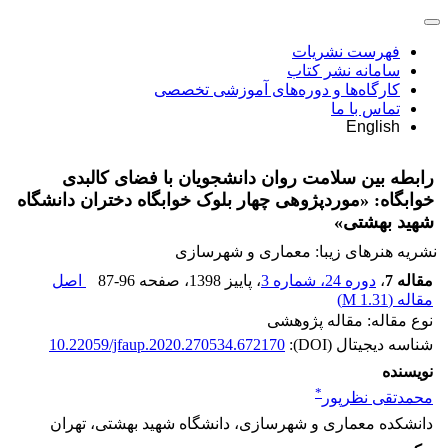
فهرست نشریات
سامانه نشر کتاب
کارگاه‌ها و دوره‌های آموزشی تخصصی
تماس با ما
English
رابطه بین سلامت روان دانشجویان با فضای کالبدی
خوابگاه: «موردپژوهی چهار بلوک خوابگاه دختران دانشگاه
شهید بهشتی»
نشریه هنرهای زیبا: معماری و شهرسازی
مقاله 7
،
دوره 24، شماره 3
، پاییز 1398
، صفحه
87-96
اصل
مقاله (
1.31 M
)
نوع مقاله: مقاله پژوهشی
شناسه دیجیتال (DOI):
10.22059/jfaup.2020.270534.672170
نویسنده
*
محمدتقی نظرپور
دانشکده معماری و شهرسازی، دانشگاه شهید بهشتی، تهران