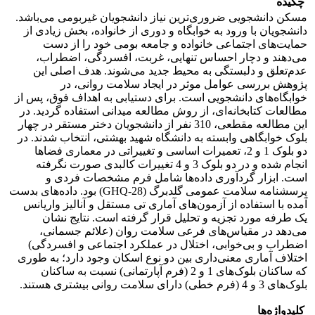
چکیده
مسکن دانشجویی ضروری‌ترین نیاز دانشجویان غیربومی می‌باشد.
دانشجویان با ورود به خوابگاه و دوری از خانواده، بخش زیادی از
حمایت‌های اجتماعی خانواده و جامعه بومی خود را از دست
می‌دهند و دچار احساس تنهایی، غربت، افسردگی، اضطراب،
عدم‌تعلق و دلبستگی به محیط جدید می‌شوند. هدف اصلی این
پژوهش بررسی عوامل موثر در ایجاد سلامت روانی، در
خوابگاه‌های دانشجویی است. برای دستیابی به اهداف فوق، پس از
مطالعات کتابخانه‌ای، از روش مطالعه میدانی استفاده گردید. در
این مطالعه مقطعی، 310 نفر از دانشجویان دختر مستقر در چهار
بلوک خوابگاهی وابسته به دانشگاه شهید بهشتی، انتخاب شدند. در
دو بلوک 1 و 2، تعمیرات اساسی و تغییراتی در معماری فضاها
انجام شده و در دو بلوک 3 و 4 تغییرات کالبدی صورت نگرفته
است. ابزار گردآوری داده‌ها شامل فرم مشخصات فردی و
پرسشنامه سلامت عمومی گلدبرگ (GHQ-28) بود. داده‌های بدست
آمده با استفاده از آزمون‌های آماری تی مستقل و آنالیز واریانس
یک طرفه مورد تجزیه و تحلیل قرار گرفته است. نتایج نشان
می‌دهد در مقیاس‌های فرعی سلامت روان (علائم جسمانی،
اضطراب و بی‌خوابی، اختلال در عملکرد اجتماعی و افسردگی)
اختلاف آماری معنی‌داری بین دو نوع اسکان وجود دارد؛ به طوری
که ساکنان بلوک‌های 1 و 2 (فرم آپارتمانی) نسبت به ساکنان
بلوک‌های 3 و 4 (فرم خطی) دارای سلامت روانی بیشتری هستند.
کلیدواژه‌ها